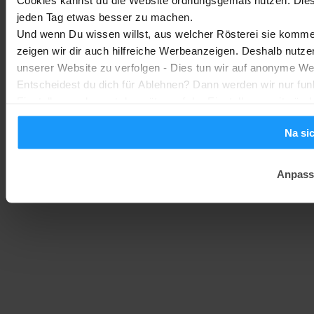
jeden Tag etwas besser zu machen.
Homematic IP Kamera: Die neue Kamerafamilie im Überblick
Und wenn Du wissen willst, aus welcher Rösterei sie kommen
zeigen wir dir auch hilfreiche Werbeanzeigen. Deshalb nutze
Smarte Sicherheit
-
Marc
1. August 2026
unserer Website zu verfolgen - Dies tun wir auf anonyme We
Entscheidest du dich für Ablehnen? Dann werden wir nur fun
Einstellungen kannst du später auf der Einstellungsseite änd
Na si
Anpass