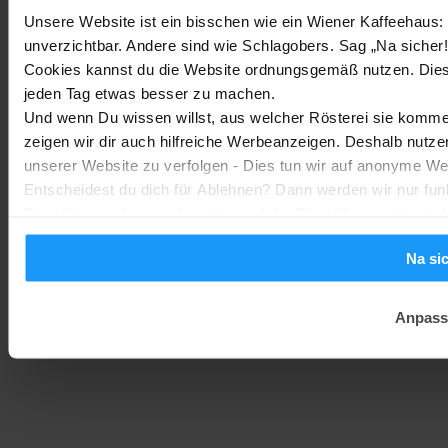
Kopfhörern
Unsere Website ist ein bisschen wie ein Wiener Kaffeehaus: 
Trends & Technologien
-
Marc
2. August 2026
unverzichtbar. Andere sind wie Schlagobers. Sag „Na sicher!
Cookies kannst du die Website ordnungsgemäß nutzen. Dies
jeden Tag etwas besser zu machen.
Homematic IP Kamera: Die neue Kamerafamilie im Überblick
Und wenn Du wissen willst, aus welcher Rösterei sie kommen
Smarte Sicherheit
-
Marc
1. August 2026
zeigen wir dir auch hilfreiche Werbeanzeigen. Deshalb nutze
MEHR LADEN
unserer Website zu verfolgen - Dies tun wir auf anonyme We
Entscheidest du dich für Ablehnen? Dann werden wir nur fun
Einstellungen kannst du später auf der Einstellungsseite änd
Na si
Anpass