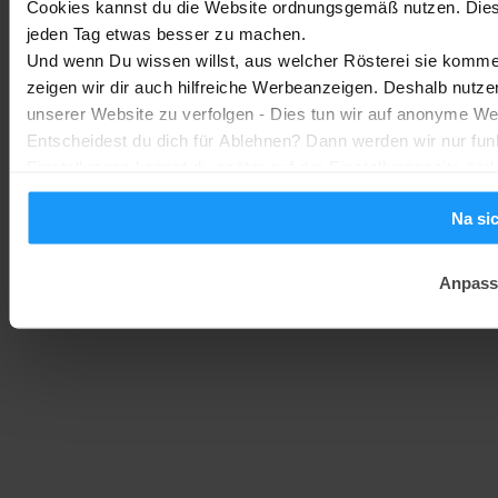
Cookies kannst du die Website ordnungsgemäß nutzen. Dies
jeden Tag etwas besser zu machen.
Und wenn Du wissen willst, aus welcher Rösterei sie kommen
Homematic IP Kamera: Die neue Kamerafamilie im Überblick
zeigen wir dir auch hilfreiche Werbeanzeigen. Deshalb nutze
Smarte Sicherheit
-
Marc
1. August 2026
unserer Website zu verfolgen - Dies tun wir auf anonyme We
MEHR LADEN
Entscheidest du dich für Ablehnen? Dann werden wir nur fun
Einstellungen kannst du später auf der Einstellungsseite änd
Na si
Anpass