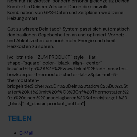
nicht nur Heizkosten, sondern erhöhst gleichzeitig Deinen
Komfort in Deinem Zuhause. Durch die sinnvolle
Kombination von GPS-Daten und Zeitplänen wird Deine
Heizung smart.
Gut zu wissen: Dein tado° System passt sich automatisch
den baulichen Gegebenheiten an und optimiert Vorheiz-
und Abkühlzeiten, um noch mehr Energie und damit
Heizkosten zu sparen.
[vc_btn title=“ZUM PRODUKT“ style=“flat“
shape=“square“ color=“black“ align=“center“
link=“url:https%3A%2F%2Fwww.tink.at%2Ftado-smartes-
heizkoerper-thermostat-starter-kit-v3plus-mit-5-
thermostaten-
bridge|title:Sicher%20Dir%20Dein%20tado%C2%B0%20St
arter%20Kit%20mit%20f%C3%BCnf%20Thermostaten%2
0zu%20einem%20unschlagbaren%20Setpreis|target:%20
_blank|“ el_class=“product_button“]
TEILEN
E-Mail