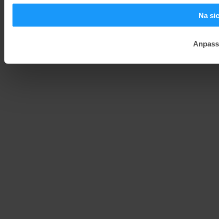
Na si
Anpass