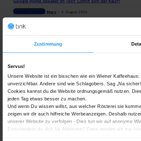
Google Home Speaker im Test: Lohnt sich der Kauf?
Google Home
-
Marc
4. August 2026
Rauchmelder Test 2026: Die besten smarten Modelle für Dein
Zuhause
Zustimmung
Deta
Bestenlisten
-
Marc
3. August 2026
Servus!
Sony WH-CH730N geleakt: Alles zu Sonys neuen Budget-
Kopfhörern
Unsere Website ist ein bisschen wie ein Wiener Kaffeehaus: 
Trends & Technologien
-
unverzichtbar. Andere sind wie Schlagobers. Sag „Na sicher!
Marc
2. August 2026
Cookies kannst du die Website ordnungsgemäß nutzen. Dies
jeden Tag etwas besser zu machen.
Homematic IP Kamera: Die neue Kamerafamilie im Überblick
Und wenn Du wissen willst, aus welcher Rösterei sie kommen
Smarte Sicherheit
-
zeigen wir dir auch hilfreiche Werbeanzeigen. Deshalb nutze
Marc
1. August 2026
MEHR LADEN
unserer Website zu verfolgen - Dies tun wir auf anonyme We
Entscheidest du dich für Ablehnen? Dann werden wir nur fun
Einstellungen kannst du später auf der Einstellungsseite änd