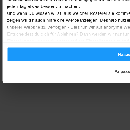
jeden Tag etwas besser zu machen.
Homematic IP Kamera: Die neue Kamerafamilie im Überblick
Und wenn Du wissen willst, aus welcher Rösterei sie kommen
Smarte Sicherheit
-
zeigen wir dir auch hilfreiche Werbeanzeigen. Deshalb nutze
Marc
1. August 2026
unserer Website zu verfolgen - Dies tun wir auf anonyme We
Entscheidest du dich für Ablehnen? Dann werden wir nur fun
Einstellungen kannst du später auf der Einstellungsseite änd
Na si
Anpass