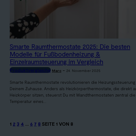
Smarte Raumthermostate 2025: Die besten
Modelle für Fußbodenheizung &
Einzelraumsteuerung im Vergleich
Produktvergleiche
-
Marc
24. November 2025
Smarte Raumthermostate revolutionieren die Heizungssteuerung 
Deinem Zuhause. Anders als Heizkörperthermostate, die direkt 
Heizkörper sitzen, steuerst Du mit Wandthermostaten zentral die
Temperatur eines...
1
2
3
4
…
6
7
8
SEITE 1 VON 8