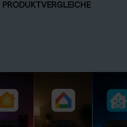
PRODUKTVERGLEICHE
Bei der stetig wachsenden Auswahl an Smart Home-
Geräten fällt es Dir schwer, genau das richtige Produkt
für Deine Ansprüche zu finden? Dann werden unsere
Produktvergleiche Dir helfen. Hier schauen wir uns
verschiedenste Produkte an und finden heraus, wo
Stärken und Schwächen liegen und für welchen Smart
Home-Typen sich welches Gerät am besten eignet.