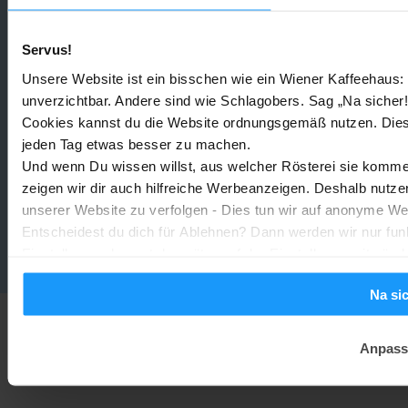
Servus!
Homey zertifiziert für Matter 1.5: Wallboxen, Wärmepumpen &
Solar direkt unterstützt
Unsere Website ist ein bisschen wie ein Wiener Kaffeehaus: 
Matter
-
unverzichtbar. Andere sind wie Schlagobers. Sag „Na sicher!
Joshua
30. Juli 2026
Cookies kannst du die Website ordnungsgemäß nutzen. Dies
jeden Tag etwas besser zu machen.
Apple Smart Home Hub: Alles über den neuen Hub, Apple TV u
Und wenn Du wissen willst, aus welcher Rösterei sie kommen
HomePod mini
zeigen wir dir auch hilfreiche Werbeanzeigen. Deshalb nutze
Apple Home
-
Marc
29. Juli 2026
unserer Website zu verfolgen - Dies tun wir auf anonyme We
Entscheidest du dich für Ablehnen? Dann werden wir nur fun
Einstellungen kannst du später auf der Einstellungsseite änd
Sonos Update v87.01: Mehr Stabilität für Dein Musiksystem
Smart Home News
-
Joshua
29. Juli 2026
Na si
Anpass