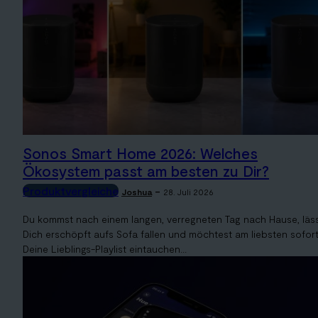
Sonos Smart Home 2026: Welches
Ökosystem passt am besten zu Dir?
Produktvergleiche
-
Joshua
28. Juli 2026
Du kommst nach einem langen, verregneten Tag nach Hause, läs
Dich erschöpft aufs Sofa fallen und möchtest am liebsten sofort
Deine Lieblings-Playlist eintauchen...