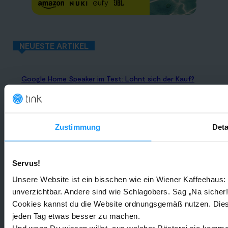
NEUESTE ARTIKEL
Google Home Speaker im Test: Lohnt sich der Kauf?
Google Home
-
Marc
4. August 2026
Rauchmelder Test 2026: Die besten smarten Modelle für Dein
Zustimmung
Deta
Zuhause
Bestenlisten
-
Marc
3. August 2026
Servus!
Unsere Website ist ein bisschen wie ein Wiener Kaffeehaus: 
Sony WH-CH730N geleakt: Alles zu Sonys neuen Budget-
unverzichtbar. Andere sind wie Schlagobers. Sag „Na sicher!
Kopfhörern
Cookies kannst du die Website ordnungsgemäß nutzen. Dies
Trends & Technologien
-
Marc
2. August 2026
jeden Tag etwas besser zu machen.
Und wenn Du wissen willst, aus welcher Rösterei sie kommen