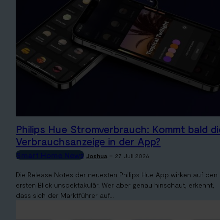
Philips Hue Stromverbrauch: Kommt bald di
Verbrauchsanzeige in der App?
Smart Home News
-
Joshua
27. Juli 2026
Die Release Notes der neuesten Philips Hue App wirken auf den
ersten Blick unspektakulär. Wer aber genau hinschaut, erkennt,
dass sich der Marktführer auf...