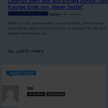
OnePlus zieht sich aus Europa zurück: Das
traurige Ende von „Never Settle“
Trends & Technologien
-
Joshua
22. Juli 2026
Weißt Du noch, wie besonders es sich anfühlte, 2014 ein Invite-
Ticket für das allererste OnePlus One zu ergattern? Es war eine
digitale Schnitzeljagd, die...
1
2
3
...
6
SEITE 1 VON 6
UNSER TEAM
tink
707 BEITRÄGE
0 Kommentare