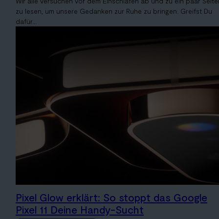
Wir alle versuchen vor dem Einschlafen ab und zu ein paar Seite
zu lesen, um unsere Gedanken zur Ruhe zu bringen. Greifst Du
dafür...
Pixel Glow erklärt: So stoppt das Google
Pixel 11 Deine Handy-Sucht