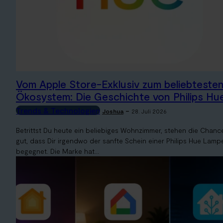
Vom Apple Store-Exklusiv zum beliebteste
Ökosystem: Die Geschichte von Philips Hu
Trends & Technologien
-
Joshua
28. Juli 2026
Betrittst Du heute ein beliebiges Wohnzimmer, stehen die Chanc
gut, dass Dir irgendwo der sanfte Schein einer Philips Hue Lamp
begegnet. Die Marke hat...