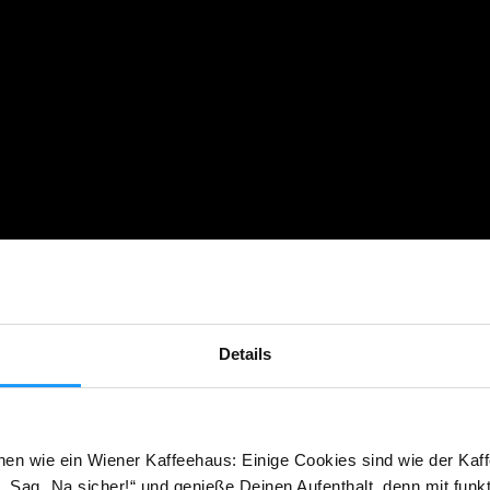
Details
hen wie ein Wiener Kaffeehaus: Einige Cookies sind wie der Kaff
 Sag „Na sicher!“ und genieße Deinen Aufenthalt, denn mit funk