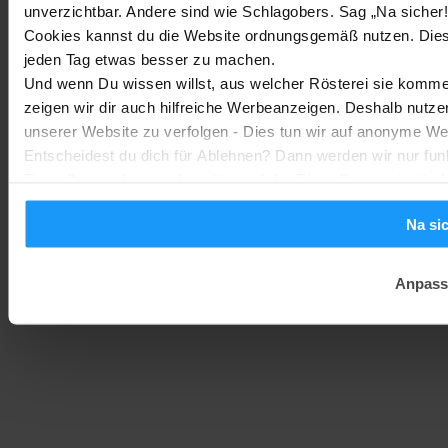
unverzichtbar. Andere sind wie Schlagobers. Sag „Na sicher!
Trends & Technologien
-
Marc
2. August 2026
Cookies kannst du die Website ordnungsgemäß nutzen. Dies
jeden Tag etwas besser zu machen.
Homematic IP Kamera: Die neue Kamerafamilie im Überblick
Und wenn Du wissen willst, aus welcher Rösterei sie kommen
Smarte Sicherheit
-
zeigen wir dir auch hilfreiche Werbeanzeigen. Deshalb nutze
Marc
1. August 2026
unserer Website zu verfolgen - Dies tun wir auf anonyme We
Entscheidest du dich für Ablehnen? Dann werden wir nur fun
Einstellungen kannst du später auf der Einstellungsseite änd
Na si
Anpass