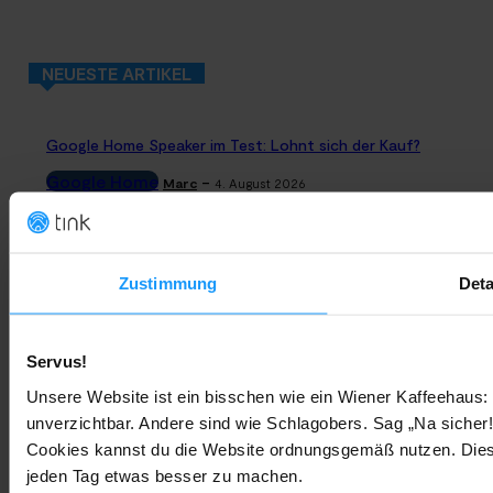
NEUESTE ARTIKEL
Google Home Speaker im Test: Lohnt sich der Kauf?
Google Home
-
Marc
4. August 2026
Rauchmelder Test 2026: Die besten smarten Modelle für Dein
Zuhause
Zustimmung
Deta
Bestenlisten
-
Marc
3. August 2026
Servus!
Sony WH-CH730N geleakt: Alles zu Sonys neuen Budget-
Kopfhörern
Unsere Website ist ein bisschen wie ein Wiener Kaffeehaus: 
unverzichtbar. Andere sind wie Schlagobers. Sag „Na sicher!
Trends & Technologien
-
Marc
2. August 2026
Cookies kannst du die Website ordnungsgemäß nutzen. Dies
jeden Tag etwas besser zu machen.
Homematic IP Kamera: Die neue Kamerafamilie im Überblick