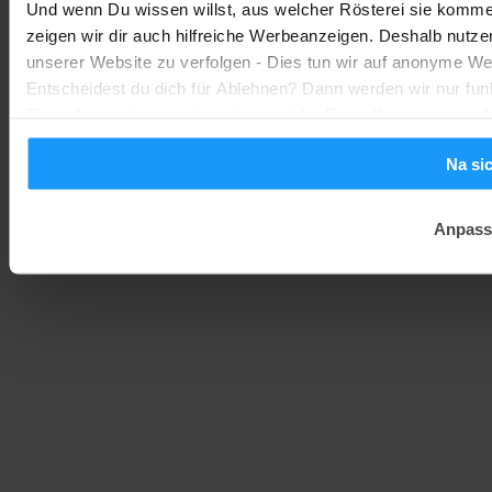
Und wenn Du wissen willst, aus welcher Rösterei sie kommen
Smarte Sicherheit
-
zeigen wir dir auch hilfreiche Werbeanzeigen. Deshalb nutze
Marc
1. August 2026
unserer Website zu verfolgen - Dies tun wir auf anonyme We
Entscheidest du dich für Ablehnen? Dann werden wir nur fun
Einstellungen kannst du später auf der Einstellungsseite änd
Na si
Anpass