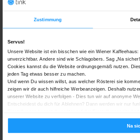
Tado Thermostat Test – Smarte Heizkörpersteuerung im Che
Produkttests
-
Marc
16. Januar 2026
Zustimmung
Deta
MEHR LADEN
Servus!
NEUESTE ARTIKEL
Unsere Website ist ein bisschen wie ein Wiener Kaffeehaus: 
unverzichtbar. Andere sind wie Schlagobers. Sag „Na sicher!
Cookies kannst du die Website ordnungsgemäß nutzen. Dies
Google Home Speaker im Test: Lohnt sich der Kauf?
jeden Tag etwas besser zu machen.
Google Home
-
Marc
4. August 2026
Und wenn Du wissen willst, aus welcher Rösterei sie kommen
zeigen wir dir auch hilfreiche Werbeanzeigen. Deshalb nutze
unserer Website zu verfolgen - Dies tun wir auf anonyme We
Rauchmelder Test 2026: Die besten smarten Modelle für Dein
Entscheidest du dich für Ablehnen? Dann werden wir nur fun
Zuhause
Einstellungen kannst du später auf der Einstellungsseite änd
Bestenlisten
-
Marc
3. August 2026
Na si
Sony WH-CH730N geleakt: Alles zu Sonys neuen Budget-