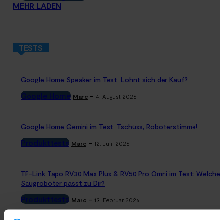
MEHR LADEN
TESTS
Google Home Speaker im Test: Lohnt sich der Kauf?
Google Home
-
Marc
4. August 2026
Google Home Gemini im Test: Tschüss, Roboterstimme!
Produkttests
-
Marc
12. Juni 2026
TP-Link Tapo RV30 Max Plus & RV50 Pro Omni im Test: Welche
Saugroboter passt zu Dir?
Produkttests
-
Marc
13. Februar 2026