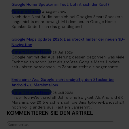
Google Home Speaker im Test: Lohnt sich der Kauf?
Google Home
4. August 2026
Nach dem Nest Audio hat sich bei Googles Smart Speakern
lange nichts mehr bewegt. Mit dem neuen Google Home
Speaker ändert sich das grundlegend:...
Google Maps Update 2026: Das steckt hinter der neuen 3D-
Navigation
Smart Home News
29. Juli 2026
Google hat mit der Auslieferung dessen begonnen, was viele
Fachmedien schon jetzt als größtes Google Maps-Update
seit Jahren bezeichnen. Im Zentrum steht die sogenannte...
Ende einer Ära: Google zieht endgültig den Stecker bei
Android 6.0 Marshmallow
Smart Home News
28. Juli 2026
In der Tech-Welt sind elf Jahre eine Ewigkeit. Als Android 6.0
Marshmallow 2015 erschien, sah die Smartphone-Landschaft
noch völlig anders aus. Fast ein Jahrzehnt...
KOMMENTIEREN SIE DEN ARTIKEL
Kommen