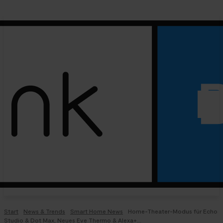
Start
News & Trends
Smart Home News
Home-Theater-Modus für Echo
Studio & Dot Max, Neues Eve Thermo & Alexa+...