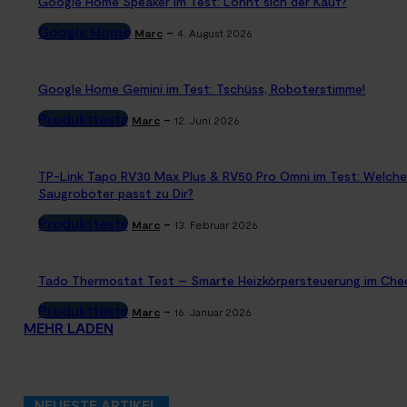
Google Home Speaker im Test: Lohnt sich der Kauf?
Google Home
-
Marc
4. August 2026
Google Home Gemini im Test: Tschüss, Roboterstimme!
Produkttests
-
Marc
12. Juni 2026
TP-Link Tapo RV30 Max Plus & RV50 Pro Omni im Test: Welche
Saugroboter passt zu Dir?
Produkttests
-
Marc
13. Februar 2026
Tado Thermostat Test – Smarte Heizkörpersteuerung im Che
Produkttests
-
Marc
16. Januar 2026
MEHR LADEN
NEUESTE ARTIKEL