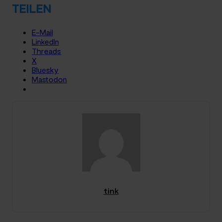
TEILEN
E-Mail
LinkedIn
Threads
X
Bluesky
Mastodon
tink