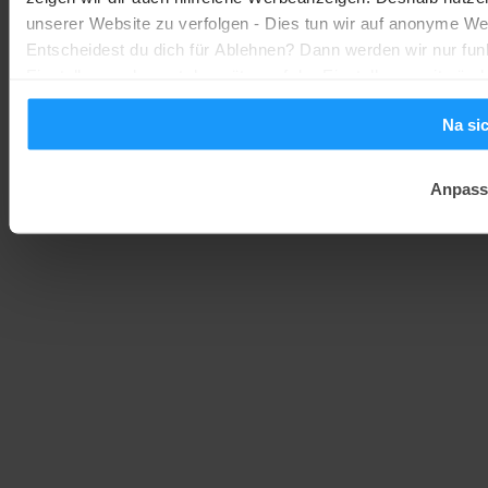
unserer Website zu verfolgen - Dies tun wir auf anonyme We
Entscheidest du dich für Ablehnen? Dann werden wir nur fun
Einstellungen kannst du später auf der Einstellungsseite änd
Na si
Anpass