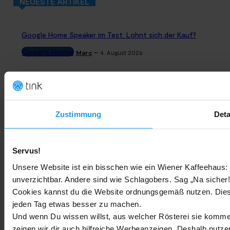
NEUESTE ARTIKEL
Google Home Speaker im Test: Lohnt sich der Kauf?
Google Home
-
Marc
4. August 2026
Rauchmelder Test 2026: Die besten smarten Modelle für Dein
Zuhause
Bestenlisten
-
Marc
3. August 2026
Zustimmung
Deta
Sony WH-CH730N geleakt: Alles zu Sonys neuen Budget-
Servus!
Kopfhörern
Unsere Website ist ein bisschen wie ein Wiener Kaffeehaus: 
Trends & Technologien
-
Marc
2. August 2026
unverzichtbar. Andere sind wie Schlagobers. Sag „Na sicher!
Cookies kannst du die Website ordnungsgemäß nutzen. Dies
Homematic IP Kamera: Die neue Kamerafamilie im Überblick
jeden Tag etwas besser zu machen.
Und wenn Du wissen willst, aus welcher Rösterei sie kommen
Smarte Sicherheit
-
Marc
1. August 2026
zeigen wir dir auch hilfreiche Werbeanzeigen. Deshalb nutze
MEHR LADEN