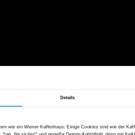
Details
hen wie ein Wiener Kaffeehaus: Einige Cookies sind wie der Kaff
 Sag „Na sicher!“ und genieße Deinen Aufenthalt, denn mit funk