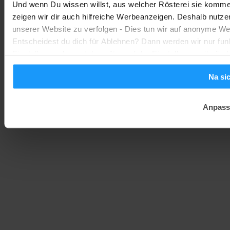
Und wenn Du wissen willst, aus welcher Rösterei sie kommen
Smarte Sicherheit
-
zeigen wir dir auch hilfreiche Werbeanzeigen. Deshalb nutze
Marc
1. August 2026
unserer Website zu verfolgen - Dies tun wir auf anonyme We
Entscheidest du dich für Ablehnen? Dann werden wir nur fun
Einstellungen kannst du später auf der Einstellungsseite änd
Na si
Anpass