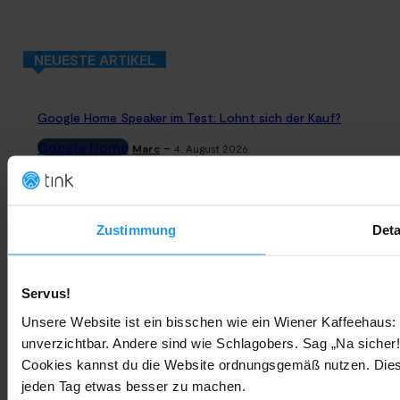
NEUESTE ARTIKEL
Google Home Speaker im Test: Lohnt sich der Kauf?
Google Home
-
Marc
4. August 2026
Rauchmelder Test 2026: Die besten smarten Modelle für Dein
Zuhause
Zustimmung
Deta
Bestenlisten
-
Marc
3. August 2026
Servus!
Sony WH-CH730N geleakt: Alles zu Sonys neuen Budget-
Kopfhörern
Unsere Website ist ein bisschen wie ein Wiener Kaffeehaus: 
unverzichtbar. Andere sind wie Schlagobers. Sag „Na sicher!
Trends & Technologien
-
Marc
2. August 2026
Cookies kannst du die Website ordnungsgemäß nutzen. Dies
jeden Tag etwas besser zu machen.
Homematic IP Kamera: Die neue Kamerafamilie im Überblick