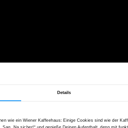
Details
hen wie ein Wiener Kaffeehaus: Einige Cookies sind wie der Kaff
 Sag „Na sicher!“ und genieße Deinen Aufenthalt, denn mit funk