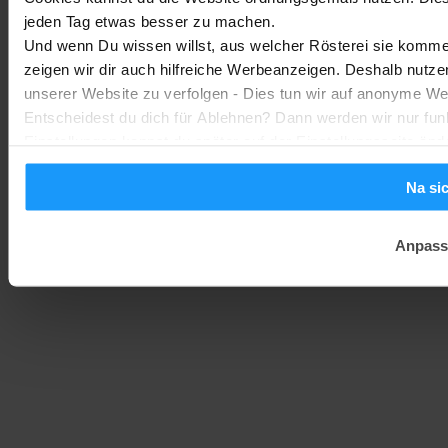
jeden Tag etwas besser zu machen.
Homematic IP Kamera: Die neue Kamerafamilie im Überblick
Und wenn Du wissen willst, aus welcher Rösterei sie kommen
Smarte Sicherheit
-
zeigen wir dir auch hilfreiche Werbeanzeigen. Deshalb nutze
Marc
1. August 2026
unserer Website zu verfolgen - Dies tun wir auf anonyme We
Entscheidest du dich für Ablehnen? Dann werden wir nur fun
Einstellungen kannst du später auf der Einstellungsseite änd
Na si
Anpass