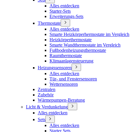
Alles entdecken
Starter-Sets
Erweiterungs-Sets
Thermostate
Alles entdecken
Smarte Heizkörperhermostate im Vergleich
Heizkörperthermostate
Smarte Wandthermostate im Vergleich
Fußbodenheizungsthermostate
Raumthermostate
Klimaanlagensteuerung
Heizungssensoren
Alles entdecken
Tür- und Fenstersensoren
Wettersensoren
Zentralen
Zubehör
Wärmepumpen-Beratung
Licht & Verdunkelung
Alles entdecken
Sets
Alles entdecken
Starter Sets