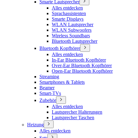
Smarte Lautsprecher
Alles entdecken
Sprachassistenten
Smarte Displays
WLAN Lautsprecher
WLAN Subwoofers
Wireless Soundbars
Bluetooth Lautsprecher
Bluetooth Kopfhörer
Alles entdecken
In-Ear Bluetooth Kopfhörer
Over-Ear Bluetooth Kopfhörer
Open-Ear Bluetooth Kopfhörer
Streaming
Smartphones & Tablets
Beamer
Smart-TVs
Zubehör
Alles entdecken
Lautsprecher Halterungen
Lautsprecher Taschen
Heizung
Alles entdecken
Sets