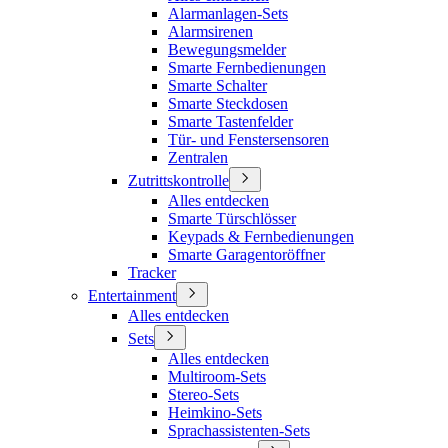
Alarmanlagen-Sets
Alarmsirenen
Bewegungsmelder
Smarte Fernbedienungen
Smarte Schalter
Smarte Steckdosen
Smarte Tastenfelder
Tür- und Fenstersensoren
Zentralen
Zutrittskontrolle
Alles entdecken
Smarte Türschlösser
Keypads & Fernbedienungen
Smarte Garagentoröffner
Tracker
Entertainment
Alles entdecken
Sets
Alles entdecken
Multiroom-Sets
Stereo-Sets
Heimkino-Sets
Sprachassistenten-Sets