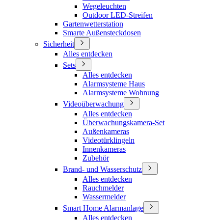
Wegeleuchten
Outdoor LED-Streifen
Gartenwetterstation
Smarte Außensteckdosen
Sicherheit
Alles entdecken
Sets
Alles entdecken
Alarmsysteme Haus
Alarmsysteme Wohnung
Videoüberwachung
Alles entdecken
Überwachungskamera-Set
Außenkameras
Videotürklingeln
Innenkameras
Zubehör
Brand- und Wasserschutz
Alles entdecken
Rauchmelder
Wassermelder
Smart Home Alarmanlage
Alles entdecken