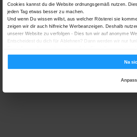
Marc
2. August 2026
Cookies kannst du die Website ordnungsgemäß nutzen. Dies
jeden Tag etwas besser zu machen.
Homematic IP Kamera: Die neue Kamerafamilie im Überblick
Und wenn Du wissen willst, aus welcher Rösterei sie kommen
zeigen wir dir auch hilfreiche Werbeanzeigen. Deshalb nutze
Smarte Sicherheit
-
Marc
1. August 2026
unserer Website zu verfolgen - Dies tun wir auf anonyme We
Entscheidest du dich für Ablehnen? Dann werden wir nur fun
Einstellungen kannst du später auf der Einstellungsseite änd
Na si
Anpass