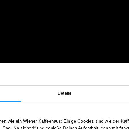
Details
hen wie ein Wiener Kaffeehaus: Einige Cookies sind wie der Kaff
 Sag „Na sicher!“ und genieße Deinen Aufenthalt, denn mit funk