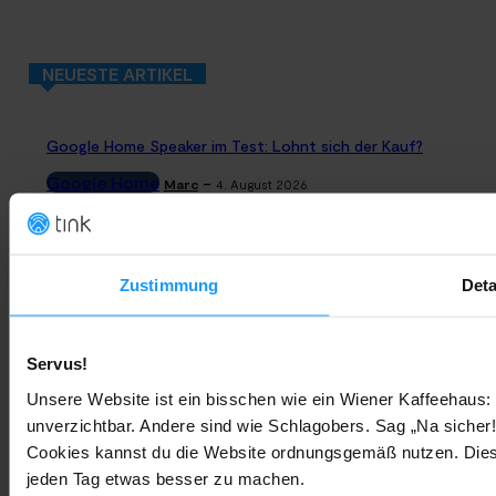
NEUESTE ARTIKEL
Google Home Speaker im Test: Lohnt sich der Kauf?
Google Home
-
Marc
4. August 2026
Rauchmelder Test 2026: Die besten smarten Modelle für Dein
Zuhause
Zustimmung
Deta
Bestenlisten
-
Marc
3. August 2026
Servus!
Sony WH-CH730N geleakt: Alles zu Sonys neuen Budget-
Kopfhörern
Unsere Website ist ein bisschen wie ein Wiener Kaffeehaus: 
unverzichtbar. Andere sind wie Schlagobers. Sag „Na sicher!
Trends & Technologien
-
Marc
2. August 2026
Cookies kannst du die Website ordnungsgemäß nutzen. Dies
jeden Tag etwas besser zu machen.
Homematic IP Kamera: Die neue Kamerafamilie im Überblick