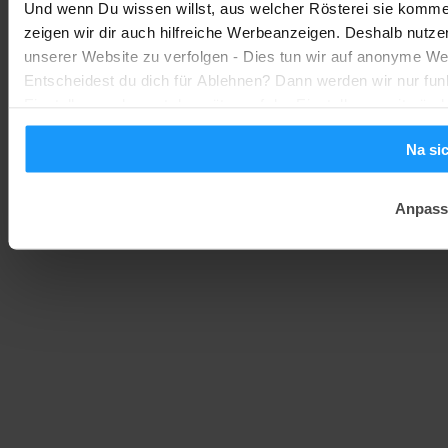
Und wenn Du wissen willst, aus welcher Rösterei sie kommen
Smarte Sicherheit
-
zeigen wir dir auch hilfreiche Werbeanzeigen. Deshalb nutze
Marc
1. August 2026
unserer Website zu verfolgen - Dies tun wir auf anonyme We
Entscheidest du dich für Ablehnen? Dann werden wir nur fun
Einstellungen kannst du später auf der Einstellungsseite änd
Na si
Anpass