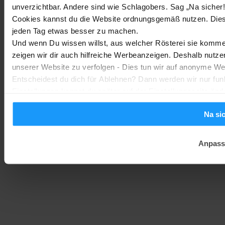
unverzichtbar. Andere sind wie Schlagobers. Sag „Na sicher!
Trends & Technologien
-
Marc
2. August 2026
Cookies kannst du die Website ordnungsgemäß nutzen. Dies
jeden Tag etwas besser zu machen.
Homematic IP Kamera: Die neue Kamerafamilie im Überblick
Und wenn Du wissen willst, aus welcher Rösterei sie kommen
zeigen wir dir auch hilfreiche Werbeanzeigen. Deshalb nutze
Smarte Sicherheit
-
Marc
1. August 2026
unserer Website zu verfolgen - Dies tun wir auf anonyme We
Entscheidest du dich für Ablehnen? Dann werden wir nur fun
Einstellungen kannst du später auf der Einstellungsseite änd
Na si
Anpass