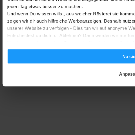
jeden Tag etwas besser zu machen.
Homematic IP Kamera: Die neue Kamerafamilie im Überblick
Und wenn Du wissen willst, aus welcher Rösterei sie kommen
Smarte Sicherheit
-
zeigen wir dir auch hilfreiche Werbeanzeigen. Deshalb nutze
Marc
1. August 2026
unserer Website zu verfolgen - Dies tun wir auf anonyme We
Entscheidest du dich für Ablehnen? Dann werden wir nur fun
Einstellungen kannst du später auf der Einstellungsseite änd
Na si
Anpass