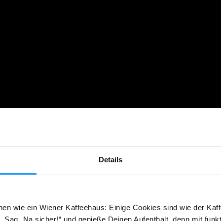
Details
hen wie ein Wiener Kaffeehaus: Einige Cookies sind wie der Kaff
 Sag „Na sicher!“ und genieße Deinen Aufenthalt, denn mit funk