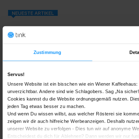
NEUESTE ARTIKEL
Google Home Speaker im Test: Lohnt sich der Kauf?
Google Home
-
Marc
4. August 2026
Zustimmung
Deta
Rauchmelder Test 2026: Die besten smarten Modelle für Dein
Zuhause
Servus!
Bestenlisten
-
Marc
3. August 2026
Unsere Website ist ein bisschen wie ein Wiener Kaffeehaus: 
unverzichtbar. Andere sind wie Schlagobers. Sag „Na sicher!
Sony WH-CH730N geleakt: Alles zu Sonys neuen Budget-
Cookies kannst du die Website ordnungsgemäß nutzen. Dies
Kopfhörern
jeden Tag etwas besser zu machen.
Trends & Technologien
-
Marc
2. August 2026
Und wenn Du wissen willst, aus welcher Rösterei sie kommen
zeigen wir dir auch hilfreiche Werbeanzeigen. Deshalb nutze
unserer Website zu verfolgen - Dies tun wir auf anonyme We
Homematic IP Kamera: Die neue Kamerafamilie im Überblick
Entscheidest du dich für Ablehnen? Dann werden wir nur fun