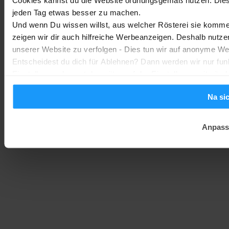
jeden Tag etwas besser zu machen.
Homematic IP Kamera: Die neue Kamerafamilie im Überblick
Und wenn Du wissen willst, aus welcher Rösterei sie kommen
zeigen wir dir auch hilfreiche Werbeanzeigen. Deshalb nutze
Smarte Sicherheit
-
Marc
1. August 2026
unserer Website zu verfolgen - Dies tun wir auf anonyme We
Entscheidest du dich für Ablehnen? Dann werden wir nur fun
Einstellungen kannst du später auf der Einstellungsseite änd
Na si
Anpass