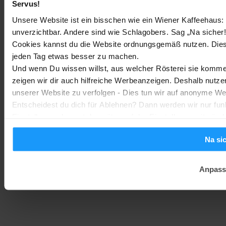
Servus!
Sony WH-CH730N geleakt: Alles zu Sonys neuen Budget-
Unsere Website ist ein bisschen wie ein Wiener Kaffeehaus: 
Kopfhörern
unverzichtbar. Andere sind wie Schlagobers. Sag „Na sicher!
Trends & Technologien
-
Marc
2. August 2026
Cookies kannst du die Website ordnungsgemäß nutzen. Dies
jeden Tag etwas besser zu machen.
Und wenn Du wissen willst, aus welcher Rösterei sie kommen
Homematic IP Kamera: Die neue Kamerafamilie im Überblick
zeigen wir dir auch hilfreiche Werbeanzeigen. Deshalb nutze
Smarte Sicherheit
-
Marc
1. August 2026
unserer Website zu verfolgen - Dies tun wir auf anonyme We
MEHR LADEN
Entscheidest du dich für Ablehnen? Dann werden wir nur fun
Einstellungen kannst du später auf der Einstellungsseite änd
Na si
Anpass