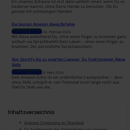
Ein smartes Zuhause ist erst dann wirklich smart, wenn Du es
bedienen kannst, ohne Deine Hände zu benutzen. Ob Du
gerade mit schmutzigen Händen...
Die besten Amazon Alexa Befehle
Amazon Alexa
26. Februar 2026
Mit Alexa erleichterst Du, ohne einen Finger zu krümmen ganz
einfach via Sprachbefehl Dein Leben - ohne einen Finger zu
krümmen. Der persönliche Sprachassistent...
Von Spotify bis zu smarten Lampen: So funktionieren Alexa
Skills
Amazon Alexa
8. März 2026
Dein Amazon Echo ist ein ordentlicher Lautsprecher – aber
ohne Skills schöpft er sein Potenzial noch lange nicht aus.
Stell Dir Skills wie die...
Inhaltsverzeichnis
Ambient Computing im Überblick
So funktioniert das Smart Home von morgen