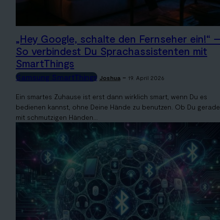
„Hey Google, schalte den Fernseher ein!“ 
So verbindest Du Sprachassistenten mit
SmartThings
Samsung SmartThings
-
Joshua
19. April 2026
Ein smartes Zuhause ist erst dann wirklich smart, wenn Du es
bedienen kannst, ohne Deine Hände zu benutzen. Ob Du gerade
mit schmutzigen Händen...