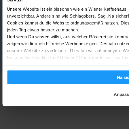
Unsere Website ist ein bisschen wie ein Wiener Kaffeehaus: 
Sony WH-CH730N geleakt: Alles zu Sonys neuen Budget-
unverzichtbar. Andere sind wie Schlagobers. Sag „Na sicher!
Kopfhörern
Cookies kannst du die Website ordnungsgemäß nutzen. Dies
Trends & Technologien
-
Marc
2. August 2026
jeden Tag etwas besser zu machen.
Und wenn Du wissen willst, aus welcher Rösterei sie kommen
Homematic IP Kamera: Die neue Kamerafamilie im Überblick
zeigen wir dir auch hilfreiche Werbeanzeigen. Deshalb nutze
unserer Website zu verfolgen - Dies tun wir auf anonyme We
Smarte Sicherheit
-
Marc
1. August 2026
Entscheidest du dich für Ablehnen? Dann werden wir nur fun
MEHR LADEN
Einstellungen kannst du später auf der Einstellungsseite änd
Na si
Anpass