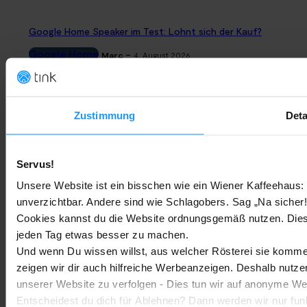
Google Home Speaker im Test: Lohnt sich der Kauf?
Google Home
-
Marc
4. August 2026
Rauchmelder Test 2026: Die besten smarten Modelle für Dein
Zuhause
Zustimmung
Deta
Bestenlisten
-
Marc
3. August 2026
Servus!
Sony WH-CH730N geleakt: Alles zu Sonys neuen Budget-
Unsere Website ist ein bisschen wie ein Wiener Kaffeehaus: 
Kopfhörern
unverzichtbar. Andere sind wie Schlagobers. Sag „Na sicher!
Trends & Technologien
-
Marc
2. August 2026
Cookies kannst du die Website ordnungsgemäß nutzen. Dies
jeden Tag etwas besser zu machen.
Und wenn Du wissen willst, aus welcher Rösterei sie kommen
Homematic IP Kamera: Die neue Kamerafamilie im Überblick
zeigen wir dir auch hilfreiche Werbeanzeigen. Deshalb nutze
Smarte Sicherheit
-
Marc
1. August 2026
unserer Website zu verfolgen - Dies tun wir auf anonyme We
MEHR LADEN
Entscheidest du dich für Ablehnen? Dann werden wir nur fun