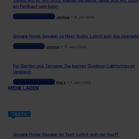
Sonos Arc vs. Arc Ultra: Warum die sechs Jahre alte Arc 2026
ein Fehlkauf sein kann
Produktvergleiche
-
Joshua
8. Juli 2026
Google Home Speaker vs Nest Audio: Lohnt sich das Upgrade
Google Home
-
Joshua
17. Juni 2026
Für Garten und Terrasse: Die besten Outdoor-Lightstrips im
Vergleich
Produktvergleiche
-
Marc
1. Juni 2026
MEHR LADEN
TESTS
Google Home Speaker im Test: Lohnt sich der Kauf?