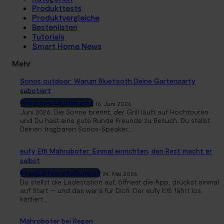
Produkttests
Produktvergleiche
Bestenlisten
Tutorials
Smart Home News
Mehr
Sonos outdoor: Warum Bluetooth Deine Gartenparty
sabotiert
Smartes Multimeda
16. Juni 2026
Juni 2026. Die Sonne brennt, der Grill läuft auf Hochtouren
und Du hast eine gute Runde Freunde zu Besuch. Du stellst
Deinen tragbaren Sonos-Speaker...
eufy E15 Mähroboter: Einmal einrichten, den Rest macht er
selbst
Produktvorstellungen
24. Mai 2026
Du stellst die Ladestation auf, öffnest die App, drückst einmal
auf Start — und das war's für Dich. Der eufy E15 fährt los,
kartiert...
Mähroboter bei Regen