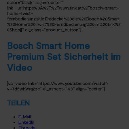
color=“black“ align=“center“
link=“url:https%3A%2F%2Fwww.tink.at%2Fbosch-smart-
home-twist-
fernbedienung|title:Entdecke%20die%20Bosch%20Smart
%20Home%20Twist%20Ferndbedienung%20im%20tink%2
0Shop||“ el_class=“product_button“]
Bosch Smart Home
Premium Set Sicherheit im
Video
[vc_video link=“https://www.youtube.com/watch?
v=7d5whVsq2zc“ el_aspect=“43″ align=“center“]
TEILEN
E-Mail
LinkedIn
Threads