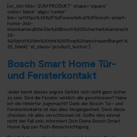
[vc_btn title=“ZUM PRODUKT“ shape=“square“
color=“black“ align=“center“
link=“url:https%3A%2F%2Fwww.tink.at%2Fbosch-smart-
home-360-
innenkamera|title:Die%20Bosch%20Sicherheitskameras%
20-
%20jetzt%20im%20tink%20Shop%20anschauen!|target:%
20_blank|“ el_class=“product_button“]
Bosch Smart Home Tür-
und Fensterkontakt
Jeder kennt dieses ungute Gefühl, sich nicht ganz sicher
zu sein. Sind die Fenster wirklich alle geschlossen? Habe
ich die Hintertür zugemacht? Dank der Bosch Tür- und
Fensterkontakte ist das alles Vergangenheit. Denn diese
checken, ob alles verschlossen ist. Sollte dies einmal
nicht der Fall sein, informiert Dich Deine Bosch Smart
Home App per Push-Benachrichtigung.