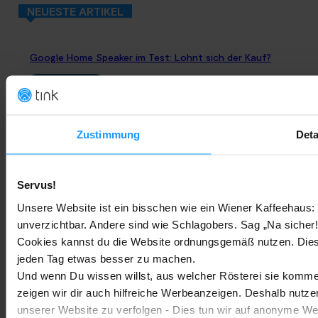
NEUESTE ARTIKEL
Google Home Speaker im Test: Lohnt sich der Kauf?
Google Home
-
Marc
4. August 2026
Rauchmelder Test 2026: Die besten smarten Modelle für Dein
Zustimmung
Deta
Zuhause
Bestenlisten
-
Marc
3. August 2026
Servus!
Sony WH-CH730N geleakt: Alles zu Sonys neuen Budget-
Unsere Website ist ein bisschen wie ein Wiener Kaffeehaus: 
Kopfhörern
unverzichtbar. Andere sind wie Schlagobers. Sag „Na sicher!
Cookies kannst du die Website ordnungsgemäß nutzen. Dies
Trends & Technologien
-
Marc
2. August 2026
jeden Tag etwas besser zu machen.
Und wenn Du wissen willst, aus welcher Rösterei sie kommen
Homematic IP Kamera: Die neue Kamerafamilie im Überblick
zeigen wir dir auch hilfreiche Werbeanzeigen. Deshalb nutze
unserer Website zu verfolgen - Dies tun wir auf anonyme We
Smarte Sicherheit
-
Marc
1. August 2026