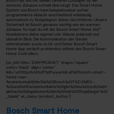
Bosch hat uns mit seinen cleveren Lösungen für ein
sicheres Zuhause schnell überzeugt. Das Smart Home
System von Bosch kann beispielsweise vorher
programmierte Abläufe anschließend vollständig
automatisch zu festgelegten Zeiten durchführen. Unsere
Sicherheit ist Bosch genauso wichtig wie ein warmes
Zuhause. So hast du mit der Bosch Smart Home 360°
Innenkamera deine eigenen vier Wände jederzeit und
überall im Blick. Die Kommunikation der Geräte
untereinander sowie zu Dir und Deiner Bosch Smart
Home App verläuft problemlos mittels des Bosch Smart
Home Controllers.
[vc_btn title=“ZUM PRODUKT“ shape=“square“
color=“black“ align=“center“
link=“url:https%3A%2F%2Fwww.tink.at%2Fbosch-smart-
home-tuer-
fensterkontakt|title:Die%20Bosch%20T%C3%BCr-
%20und%20Fensterkontakte%20gibt%20es%20zu%20attr
aktiven%20Angeboten%20im%20tink%20Shop|target:%20
_blank|“ el_class=“product_button“]
Bosch Smart Home