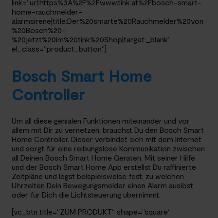
link=“url:https%3A%2F%2Fwww.tink.at%2Fbosch-smart-
home-rauchmelder-
alarmsirene|title:Der%20smarte%20Rauchmelder%20von
%20Bosch%20-
%20jetzt%20im%20tink%20Shop|target:_blank“
el_class=“product_button“]
Bosch Smart Home
Controller
Um all diese genialen Funktionen miteinander und vor
allem mit Dir zu vernetzen, brauchst Du den Bosch Smart
Home Controller. Dieser verbindet sich mit dem Internet
und sorgt für eine reibungslose Kommunikation zwischen
all Deinen Bosch Smart Home Geräten. Mit seiner Hilfe
und der Bosch Smart Home App erstellst Du raffinierte
Zeitpläne und legst beispielsweise fest, zu welchen
Uhrzeiten Dein Bewegungsmelder einen Alarm auslöst
oder für Dich die Lichtsteuerung übernimmt.
[vc_btn title=“ZUM PRODUKT“ shape=“square“