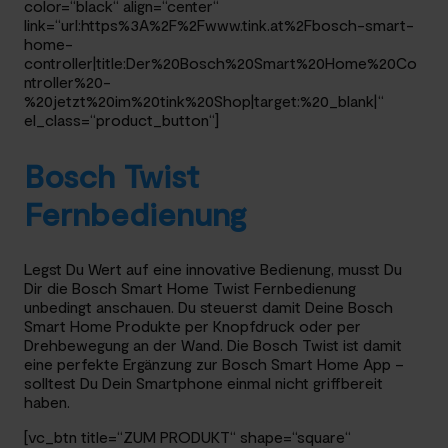
color=“black“ align=“center“
link=“url:https%3A%2F%2Fwww.tink.at%2Fbosch-smart-
home-
controller|title:Der%20Bosch%20Smart%20Home%20Co
ntroller%20-
%20jetzt%20im%20tink%20Shop|target:%20_blank|“
el_class=“product_button“]
Bosch Twist
Fernbedienung
Legst Du Wert auf eine innovative Bedienung, musst Du
Dir die Bosch Smart Home Twist Fernbedienung
unbedingt anschauen. Du steuerst damit Deine Bosch
Smart Home Produkte per Knopfdruck oder per
Drehbewegung an der Wand. Die Bosch Twist ist damit
eine perfekte Ergänzung zur Bosch Smart Home App –
solltest Du Dein Smartphone einmal nicht griffbereit
haben.
[vc_btn title=“ZUM PRODUKT“ shape=“square“