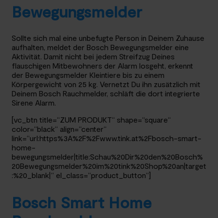
Bewegungsmelder
Sollte sich mal eine unbefugte Person in Deinem Zuhause
aufhalten, meldet der Bosch Bewegungsmelder eine
Aktivität. Damit nicht bei jedem Streifzug Deines
flauschigen Mitbewohners der Alarm losgeht, erkennt
der Bewegungsmelder Kleintiere bis zu einem
Körpergewicht von 25 kg. Vernetzt Du ihn zusätzlich mit
Deinem Bosch Rauchmelder, schläft die dort integrierte
Sirene Alarm.
[vc_btn title=“ZUM PRODUKT“ shape=“square“
color=“black“ align=“center“
link=“url:https%3A%2F%2Fwww.tink.at%2Fbosch-smart-
home-
bewegungsmelder|title:Schau%20Dir%20den%20Bosch%
20Bewegungsmelder%20im%20tink%20Shop%20an|target
:%20_blank|“ el_class=“product_button“]
Bosch Smart Home