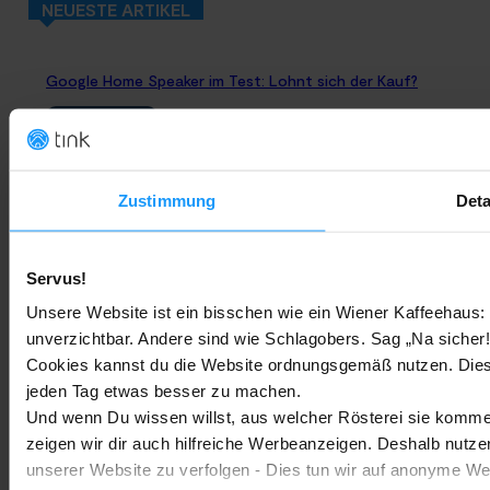
NEUESTE ARTIKEL
Google Home Speaker im Test: Lohnt sich der Kauf?
Google Home
-
Marc
4. August 2026
Rauchmelder Test 2026: Die besten smarten Modelle für Dein
Zustimmung
Deta
Zuhause
Bestenlisten
-
Marc
3. August 2026
Servus!
Sony WH-CH730N geleakt: Alles zu Sonys neuen Budget-
Unsere Website ist ein bisschen wie ein Wiener Kaffeehaus: 
Kopfhörern
unverzichtbar. Andere sind wie Schlagobers. Sag „Na sicher!
Cookies kannst du die Website ordnungsgemäß nutzen. Dies
Trends & Technologien
-
Marc
2. August 2026
jeden Tag etwas besser zu machen.
Und wenn Du wissen willst, aus welcher Rösterei sie kommen
Homematic IP Kamera: Die neue Kamerafamilie im Überblick
zeigen wir dir auch hilfreiche Werbeanzeigen. Deshalb nutze
unserer Website zu verfolgen - Dies tun wir auf anonyme We
Smarte Sicherheit
-
Marc
1. August 2026