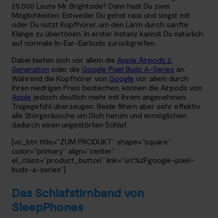
25.000 Leute Mr. Brightside? Dann hast Du zwei
Möglichkeiten: Entweder Du gehst raus und singst mit
oder Du nutzt Kopfhörer, um den Lärm durch sanfte
Klänge zu übertönen. In erster Instanz kannst Du natürlich
auf normale In-Ear-Earbuds zurückgreifen.
Dabei bieten sich vor allem die
Apple Airpods 2.
Generation
oder die
Google Pixel Buds A-Series
an.
Während die Kopfhörer von
Google
vor allem durch
ihren niedrigen Preis bestechen, können die Airpods von
Apple
jedoch deutlich mehr mit ihrem angenehmen
Tragegefühl überzeugen. Beide filtern aber sehr effektiv
alle Störgeräusche um Dich herum und ermöglichen
dadurch einen ungestörten Schlaf.
[vc_btn title=“ZUM PRODUKT“ shape=“square“
color=“primary“ align=“center“
el_class=“product_button“ link=“url:%2Fgoogle-pixel-
buds-a-series“]
Das Schlafstirnband von
SleepPhones