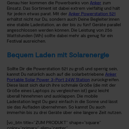
Genau hier kommen die Powerbanks von
Anker
zum
Einsatz. Das Sortiment ist dabei extrem vielfältig und hält
für jede:n etwas parat. Mit der
Anker Powerstation 521
erhältst nicht nur Du, sondern auch Deine Begleiter:innen
eine stabile Ladestation, an der bis zu fünf Geräte parallel
angeschlossen werden können. Die Leistung von 256
Wattstunden (Wh) sollte dabei mehr als genug für ein
Festival ausreichen.
Bequem Laden mit Solarenergie
Sollte Dir die Powerstation 521 zu groß und sperrig sein,
kannst Du natürlich auch auf die solarbetriebene
Anker
Portable Solar Power 3-Port 24W Station
zurückgreifen.
Diese lässt sich durch ihre schmale Größe (die mit der
Größe eines Laptops zu vergleichen ist) ganz leicht
überall hinnehmen und ausklappen. Die mobile
Ladestation legst Du ganz einfach in die Sonne und lässt
sie das Aufladen übernehmen. So kannst Du auch
immerhin bis zu drei Geräte über eine längere Zeit nutzen.
[vc_btn title=“ZUM PRODUKT“ shape=“square“
color=“primary“ align=“center“