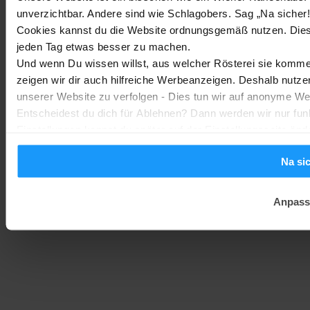
Trends & Technologien
-
Marc
2. August 2026
unverzichtbar. Andere sind wie Schlagobers. Sag „Na sicher!
Cookies kannst du die Website ordnungsgemäß nutzen. Dies
jeden Tag etwas besser zu machen.
Homematic IP Kamera: Die neue Kamerafamilie im Überblick
Und wenn Du wissen willst, aus welcher Rösterei sie kommen
Smarte Sicherheit
-
Marc
1. August 2026
zeigen wir dir auch hilfreiche Werbeanzeigen. Deshalb nutze
MEHR LADEN
unserer Website zu verfolgen - Dies tun wir auf anonyme We
Entscheidest du dich für Ablehnen? Dann werden wir nur fun
Einstellungen kannst du später auf der Einstellungsseite änd
Na si
Anpass