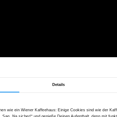
Details
hen wie ein Wiener Kaffeehaus: Einige Cookies sind wie der Kaff
 Sag „Na sicher!“ und genieße Deinen Aufenthalt, denn mit funk