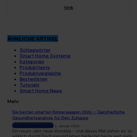
tink
ÄHNLICHE ARTIKEL
Schlagwörter
Smart Home Systeme
Kategorien
Produkttests
Produktvergleiche
Bestenlisten
Tutorials
Smart Home News
Mehr
Die besten smarten Körperwaagen 2026 – Ganzheitliche
Gesundheitsanalyse für Dein Zuhause
Produktvergleiche
6. Januar 2026
Ein neues Jahr, neue Vorsätze - und dieses Mal ziehen wir es
wirklich durch! Doch gesund leben bedeutet heute weit mehr