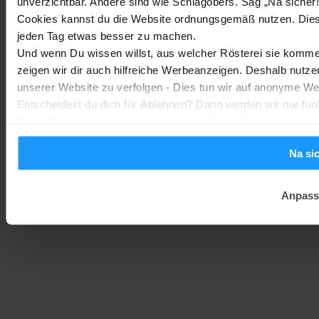
unverzichtbar. Andere sind wie Schlagobers. Sag „Na sicher!
Marc
2. August 2026
Cookies kannst du die Website ordnungsgemäß nutzen. Dies
jeden Tag etwas besser zu machen.
Homematic IP Kamera: Die neue Kamerafamilie im Überblick
Und wenn Du wissen willst, aus welcher Rösterei sie kommen
Smarte Sicherheit
-
zeigen wir dir auch hilfreiche Werbeanzeigen. Deshalb nutze
Marc
1. August 2026
MEHR LADEN
unserer Website zu verfolgen - Dies tun wir auf anonyme We
Entscheidest du dich für Ablehnen? Dann werden wir nur fun
Einstellungen kannst du später auf der Einstellungsseite änd
Na si
Anpass