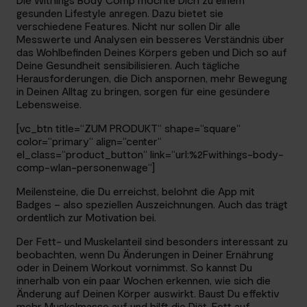
gesunden Lifestyle anregen. Dazu bietet sie
verschiedene Features. Nicht nur sollen Dir alle
Messwerte und Analysen ein besseres Verständnis über
das Wohlbefinden Deines Körpers geben und Dich so auf
Deine Gesundheit sensibilisieren. Auch tägliche
Herausforderungen, die Dich anspornen, mehr Bewegung
in Deinen Alltag zu bringen, sorgen für eine gesündere
Lebensweise.
[vc_btn title=“ZUM PRODUKT“ shape=“square“
color=“primary“ align=“center“
el_class=“product_button“ link=“url:%2Fwithings-body-
comp-wlan-personenwage“]
Meilensteine, die Du erreichst, belohnt die App mit
Badges – also speziellen Auszeichnungen. Auch das trägt
ordentlich zur Motivation bei.
Der Fett- und Muskelanteil sind besonders interessant zu
beobachten, wenn Du Änderungen in Deiner Ernährung
oder in Deinem Workout vornimmst. So kannst Du
innerhalb von ein paar Wochen erkennen, wie sich die
Änderung auf Deinen Körper auswirkt. Baust Du effektiv
mehr Muskelmasse auf und hilft die Diät, Fett auf