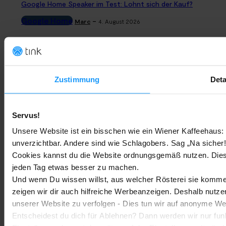
Google Home Speaker im Test: Lohnt sich der Kauf?
Google Home
-
Marc
4. August 2026
Rauchmelder Test 2026: Die besten smarten Modelle für Dein
Zuhause
Bestenlisten
-
Zustimmung
Deta
Marc
3. August 2026
Sony WH-CH730N geleakt: Alles zu Sonys neuen Budget-
Servus!
Kopfhörern
Unsere Website ist ein bisschen wie ein Wiener Kaffeehaus: 
Trends & Technologien
-
Marc
2. August 2026
unverzichtbar. Andere sind wie Schlagobers. Sag „Na sicher!
Cookies kannst du die Website ordnungsgemäß nutzen. Dies
jeden Tag etwas besser zu machen.
Homematic IP Kamera: Die neue Kamerafamilie im Überblick
Und wenn Du wissen willst, aus welcher Rösterei sie kommen
Smarte Sicherheit
-
Marc
1. August 2026
zeigen wir dir auch hilfreiche Werbeanzeigen. Deshalb nutze
MEHR LADEN
unserer Website zu verfolgen - Dies tun wir auf anonyme We
Entscheidest du dich für Ablehnen? Dann werden wir nur fun