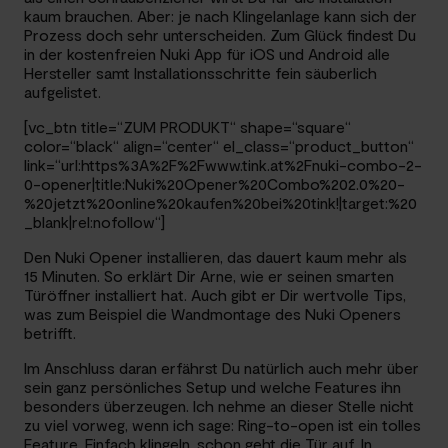
kaum brauchen. Aber: je nach Klingelanlage kann sich der
Prozess doch sehr unterscheiden. Zum Glück findest Du
in der kostenfreien Nuki App für iOS und Android alle
Hersteller samt Installationsschritte fein säuberlich
aufgelistet.
[vc_btn title=“ZUM PRODUKT“ shape=“square“
color=“black“ align=“center“ el_class=“product_button“
link=“url:https%3A%2F%2Fwww.tink.at%2Fnuki-combo-2-
0-opener|title:Nuki%20Opener%20Combo%202.0%20-
%20jetzt%20online%20kaufen%20bei%20tink!|target:%20
_blank|rel:nofollow“]
Den Nuki Opener installieren, das dauert kaum mehr als
15 Minuten. So erklärt Dir Arne, wie er seinen smarten
Türöffner installiert hat. Auch gibt er Dir wertvolle Tips,
was zum Beispiel die Wandmontage des Nuki Openers
betrifft.
Im Anschluss daran erfährst Du natürlich auch mehr über
sein ganz persönliches Setup und welche Features ihn
besonders überzeugen. Ich nehme an dieser Stelle nicht
zu viel vorweg, wenn ich sage: Ring-to-open ist ein tolles
Feature. Einfach klingeln, schon geht die Tür auf. In