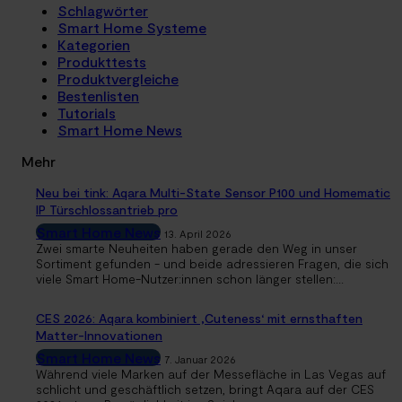
Schlagwörter
Smart Home Systeme
Kategorien
Produkttests
Produktvergleiche
Bestenlisten
Tutorials
Smart Home News
Mehr
Neu bei tink: Aqara Multi-State Sensor P100 und Homematic
IP Türschlossantrieb pro
Smart Home News
13. April 2026
Zwei smarte Neuheiten haben gerade den Weg in unser
Sortiment gefunden - und beide adressieren Fragen, die sich
viele Smart Home-Nutzer:innen schon länger stellen:...
CES 2026: Aqara kombiniert ‚Cuteness‘ mit ernsthaften
Matter-Innovationen
Smart Home News
7. Januar 2026
Während viele Marken auf der Messefläche in Las Vegas auf
schlicht und geschäftlich setzen, bringt Aqara auf der CES