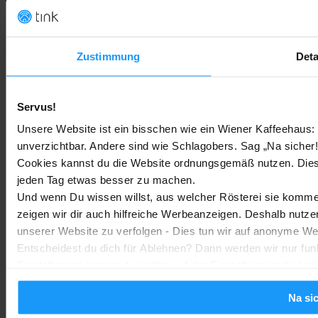
Google Home Speaker im Test: Lohnt sich der Kauf?
Google Home
-
Marc
4. August 2026
Zustimmung
Deta
Rauchmelder Test 2026: Die besten smarten Modelle für Dein
Zuhause
Servus!
Bestenlisten
-
Marc
3. August 2026
Unsere Website ist ein bisschen wie ein Wiener Kaffeehaus: 
unverzichtbar. Andere sind wie Schlagobers. Sag „Na sicher!
Sony WH-CH730N geleakt: Alles zu Sonys neuen Budget-
Cookies kannst du die Website ordnungsgemäß nutzen. Dies
Kopfhörern
jeden Tag etwas besser zu machen.
Trends & Technologien
-
Marc
2. August 2026
Und wenn Du wissen willst, aus welcher Rösterei sie kommen
zeigen wir dir auch hilfreiche Werbeanzeigen. Deshalb nutze
Homematic IP Kamera: Die neue Kamerafamilie im Überblick
unserer Website zu verfolgen - Dies tun wir auf anonyme We
Entscheidest du dich für Ablehnen? Dann werden wir nur fun
Smarte Sicherheit
-
Marc
1. August 2026
Einstellungen kannst du später auf der Einstellungsseite änd
Na si