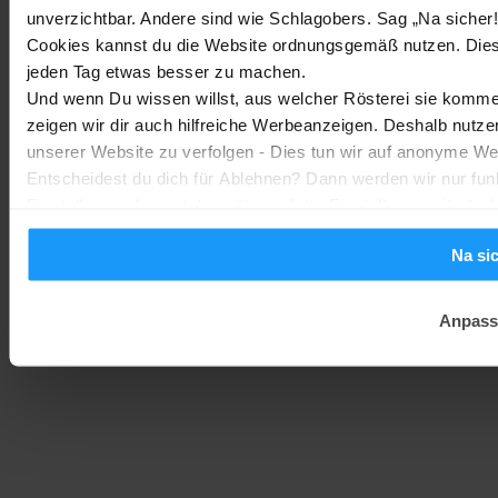
unverzichtbar. Andere sind wie Schlagobers. Sag „Na sicher!
Trends & Technologien
-
Marc
2. August 2026
Cookies kannst du die Website ordnungsgemäß nutzen. Dies
jeden Tag etwas besser zu machen.
Und wenn Du wissen willst, aus welcher Rösterei sie kommen
Homematic IP Kamera: Die neue Kamerafamilie im Überblick
zeigen wir dir auch hilfreiche Werbeanzeigen. Deshalb nutze
Smarte Sicherheit
-
Marc
1. August 2026
unserer Website zu verfolgen - Dies tun wir auf anonyme We
Entscheidest du dich für Ablehnen? Dann werden wir nur fun
Einstellungen kannst du später auf der Einstellungsseite änd
Na si
Anpass