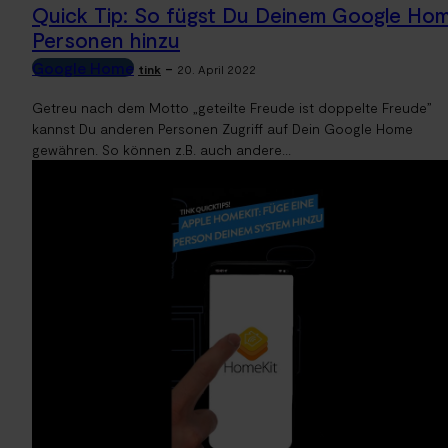
Quick Tip: So fügst Du Deinem Google Ho
Personen hinzu
Google Home
-
tink
20. April 2022
Getreu nach dem Motto „geteilte Freude ist doppelte Freude”
kannst Du anderen Personen Zugriff auf Dein Google Home
gewähren. So können z.B. auch andere...