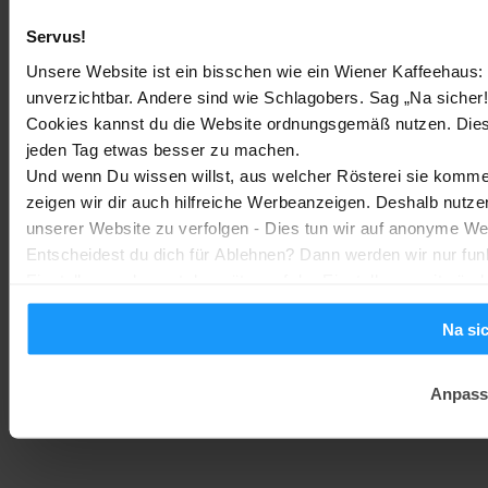
Bestenlisten
-
Marc
3. August 2026
Servus!
Sony WH-CH730N geleakt: Alles zu Sonys neuen Budget-
Unsere Website ist ein bisschen wie ein Wiener Kaffeehaus: 
Kopfhörern
unverzichtbar. Andere sind wie Schlagobers. Sag „Na sicher!
Cookies kannst du die Website ordnungsgemäß nutzen. Dies
Trends & Technologien
-
Marc
2. August 2026
jeden Tag etwas besser zu machen.
Und wenn Du wissen willst, aus welcher Rösterei sie kommen
Homematic IP Kamera: Die neue Kamerafamilie im Überblick
zeigen wir dir auch hilfreiche Werbeanzeigen. Deshalb nutze
Smarte Sicherheit
-
unserer Website zu verfolgen - Dies tun wir auf anonyme We
Marc
1. August 2026
Entscheidest du dich für Ablehnen? Dann werden wir nur fun
Einstellungen kannst du später auf der Einstellungsseite änd
Na si
Anpass