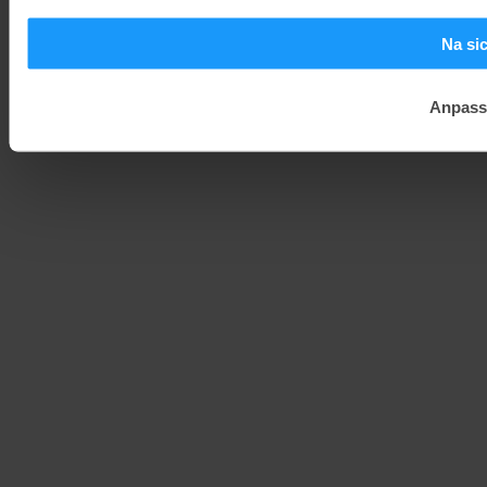
Na si
Anpass