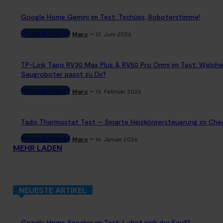
Google Home Gemini im Test: Tschüss, Roboterstimme!
Produkttests
-
Marc
12. Juni 2026
TP-Link Tapo RV30 Max Plus & RV50 Pro Omni im Test: Welche
Saugroboter passt zu Dir?
Produkttests
-
Marc
13. Februar 2026
Tado Thermostat Test – Smarte Heizkörpersteuerung im Che
Produkttests
-
Marc
16. Januar 2026
MEHR LADEN
NEUESTE ARTIKEL
Google Home Speaker im Test: Lohnt sich der Kauf?