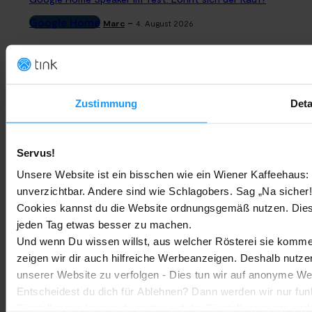
Google Home
-
Marc
4. August 2026
Rauchmelder Test 2026: Die besten smarten Modelle für Dein
Zuhause
Bestenlisten
-
Zustimmung
Deta
Marc
3. August 2026
Sony WH-CH730N geleakt: Alles zu Sonys neuen Budget-
Servus!
Kopfhörern
Unsere Website ist ein bisschen wie ein Wiener Kaffeehaus: 
Trends & Technologien
-
Marc
2. August 2026
unverzichtbar. Andere sind wie Schlagobers. Sag „Na sicher!
Cookies kannst du die Website ordnungsgemäß nutzen. Dies
jeden Tag etwas besser zu machen.
Homematic IP Kamera: Die neue Kamerafamilie im Überblick
Und wenn Du wissen willst, aus welcher Rösterei sie kommen
Smarte Sicherheit
-
Marc
1. August 2026
zeigen wir dir auch hilfreiche Werbeanzeigen. Deshalb nutze
MEHR LADEN
unserer Website zu verfolgen - Dies tun wir auf anonyme We
Entscheidest du dich für Ablehnen? Dann werden wir nur fun
Einstellungen kannst du später auf der Einstellungsseite änd