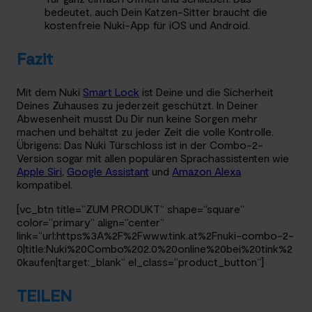
bedeutet, auch Dein Katzen-Sitter braucht die
kostenfreie Nuki-App für iOS und Android.
Fazit
Mit dem Nuki
Smart Lock
ist Deine und die Sicherheit
Deines Zuhauses zu jederzeit geschützt. In Deiner
Abwesenheit musst Du Dir nun keine Sorgen mehr
machen und behältst zu jeder Zeit die volle Kontrolle.
Übrigens: Das Nuki Türschloss ist in der Combo-2-
Version sogar mit allen populären Sprachassistenten wie
Apple Siri
,
Google Assistant
und
Amazon Alexa
kompatibel.
[vc_btn title=“ZUM PRODUKT“ shape=“square“
color=“primary“ align=“center“
link=“url:https%3A%2F%2Fwww.tink.at%2Fnuki-combo-2-
0|title:Nuki%20Combo%202.0%20online%20bei%20tink%2
0kaufen|target:_blank“ el_class=“product_button“]
TEILEN