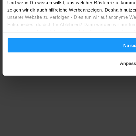
Und wenn Du wissen willst, aus welcher Rösterei sie kommen
Smarte Sicherheit
-
zeigen wir dir auch hilfreiche Werbeanzeigen. Deshalb nutze
Marc
1. August 2026
unserer Website zu verfolgen - Dies tun wir auf anonyme We
Entscheidest du dich für Ablehnen? Dann werden wir nur fun
Einstellungen kannst du später auf der Einstellungsseite änd
Na si
Anpass