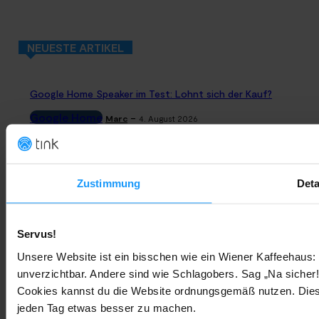
NEUESTE ARTIKEL
Google Home Speaker im Test: Lohnt sich der Kauf?
Google Home
-
Marc
4. August 2026
Rauchmelder Test 2026: Die besten smarten Modelle für Dein
Zuhause
Zustimmung
Deta
Bestenlisten
-
Marc
3. August 2026
Servus!
Sony WH-CH730N geleakt: Alles zu Sonys neuen Budget-
Kopfhörern
Unsere Website ist ein bisschen wie ein Wiener Kaffeehaus: 
unverzichtbar. Andere sind wie Schlagobers. Sag „Na sicher!
Trends & Technologien
-
Marc
2. August 2026
Cookies kannst du die Website ordnungsgemäß nutzen. Dies
jeden Tag etwas besser zu machen.
Homematic IP Kamera: Die neue Kamerafamilie im Überblick