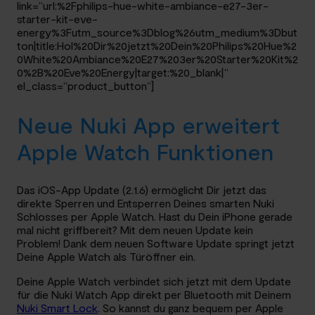
link=“url:%2Fphilips-hue-white-ambiance-e27-3er-
starter-kit-eve-
energy%3Futm_source%3Dblog%26utm_medium%3Dbut
ton|title:Hol%20Dir%20jetzt%20Dein%20Philips%20Hue%2
0White%20Ambiance%20E27%203er%20Starter%20Kit%2
0%2B%20Eve%20Energy|target:%20_blank|“
el_class=“product_button“]
Neue Nuki App erweitert
Apple Watch Funktionen
Das iOS-App Update (2.1.6) ermöglicht Dir jetzt das
direkte Sperren und Entsperren Deines smarten Nuki
Schlosses per Apple Watch. Hast du Dein iPhone gerade
mal nicht griffbereit? Mit dem neuen Update kein
Problem! Dank dem neuen Software Update springt jetzt
Deine Apple Watch als Türöffner ein.
Deine Apple Watch verbindet sich jetzt mit dem Update
für die Nuki Watch App direkt per Bluetooth mit Deinem
Nuki Smart Lock
. So kannst du ganz bequem per Apple