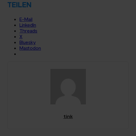
TEILEN
E-Mail
LinkedIn
Threads
X
Bluesky
Mastodon
tink