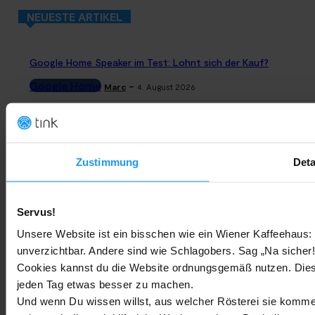
NEUESTE ARTIKEL
Google Home Speaker im Test: Lohnt sich der Kauf?
Google Home
-
Marc
4. August 2026
Rauchmelder Test 2026: Die besten smarten Modelle für Dein
Zuhause
Zustimmung
Deta
Bestenlisten
-
Marc
3. August 2026
Sony WH-CH730N geleakt: Alles zu Sonys neuen Budget-
Servus!
Kopfhörern
Unsere Website ist ein bisschen wie ein Wiener Kaffeehaus: 
Trends & Technologien
-
Marc
2. August 2026
unverzichtbar. Andere sind wie Schlagobers. Sag „Na sicher!
Cookies kannst du die Website ordnungsgemäß nutzen. Dies
jeden Tag etwas besser zu machen.
Homematic IP Kamera: Die neue Kamerafamilie im Überblick
Und wenn Du wissen willst, aus welcher Rösterei sie kommen
Smarte Sicherheit
-