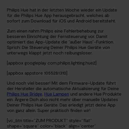
Philips Hue hat in der letzten Woche wieder ein Update
für die Philips Hue App herausgebracht, welches ab
sofort zum Download für iOS und Android bereitsteht.
Zum einen nahm Philips eine Fehlerbehebung zur
besseren Einrichtung der Fernsteuerung vor. Damit
optimiert das App-Update die “außer Haus”-Funktion.
Sprich: Die Steuerung Deiner Philips Hue Geräte von
unterwegs klappt jetzt noch reibungsloser.
[appbox googleplay com.philips.lighting.hue2]
[appbox appstore 1055281310]
Und noch viel besser! Mit dem Firmware-Update führt
der Hersteller die automatische Aktualisierung für Deine
Philips Hue Bridge
,
Hue Lampen
und andere Hue Produkte
ein. Ärgere Dich also nicht mehr über manuelle Updates
Deiner Philips Hue Geräte. Das erledigt jetzt deine App
von ganz allein. Super praktisch finden wir!
[vc_btn title=“ZUM PRODUKT“ style=“flat“
shape=“square“ color=“black“ align=“center“