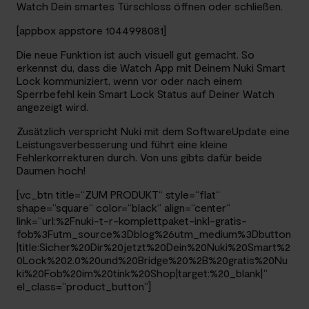
Watch Dein smartes Türschloss öffnen oder schließen.
[appbox appstore 1044998081]
Die neue Funktion ist auch visuell gut gemacht. So
erkennst du, dass die Watch App mit Deinem Nuki Smart
Lock kommuniziert, wenn vor oder nach einem
Sperrbefehl kein Smart Lock Status auf Deiner Watch
angezeigt wird.
Zusätzlich verspricht Nuki mit dem SoftwareUpdate eine
Leistungsverbesserung und führt eine kleine
Fehlerkorrekturen durch. Von uns gibts dafür beide
Daumen hoch!
[vc_btn title=“ZUM PRODUKT“ style=“flat“
shape=“square“ color=“black“ align=“center“
link=“url:%2Fnuki-t-r-komplettpaket-inkl-gratis-
fob%3Futm_source%3Dblog%26utm_medium%3Dbutton
|title:Sicher%20Dir%20jetzt%20Dein%20Nuki%20Smart%2
0Lock%202.0%20und%20Bridge%20%2B%20gratis%20Nu
ki%20Fob%20im%20tink%20Shop|target:%20_blank|“
el_class=“product_button“]