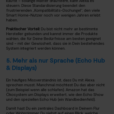
kaufst – solange Matter draufsteht, kann Alexa es
steuern. Diese Standardisierung beendet den
frustrierenden „Kompatibilitäts-Dschungel“, den viele
Smart Home-Nutzer noch vor wenigen Jahren erlebt
haben.
Praktischer Vorteil:
Du bist nicht mehr an bestimmte
Hersteller gebunden und kannst immer die Produkte
wählen, die für Deine Bedürfnisse am besten geeignet
sind – mit der Gewissheit, dass sie in Dein bestehendes
System integriert werden können.
5. Mehr als nur Sprache (Echo Hub
& Displays)
Ein häufiges Missverständnis ist, dass Du mit Alexa
sprechen musst. Manchmal möchtest Du das aber nicht
(zum Beispiel wenn alle schlafen). Amazon hat das
Ökosystem um Displays erweitert, wie den Echo Show
und den speziellen Echo Hub (ein Wandbedienfeld).
Damit hast Du ein zentrales Dashboard in Deinem Flur
oder Wohnzimmer. Du siehst auf einen Blick, welche