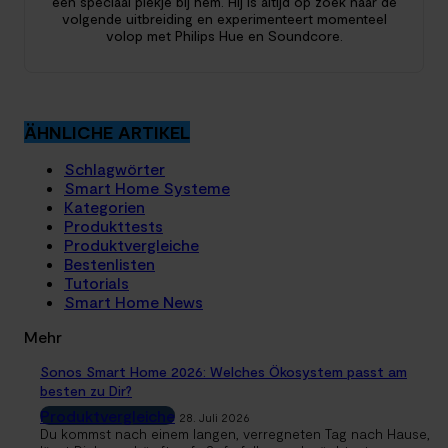
een speciaal plekje bij hem. Hij is altijd op zoek naar de
volgende uitbreiding en experimenteert momenteel
volop met Philips Hue en Soundcore.
ÄHNLICHE ARTIKEL
Schlagwörter
Smart Home Systeme
Kategorien
Produkttests
Produktvergleiche
Bestenlisten
Tutorials
Smart Home News
Mehr
Sonos Smart Home 2026: Welches Ökosystem passt am
besten zu Dir?
Produktvergleiche
28. Juli 2026
Du kommst nach einem langen, verregneten Tag nach Hause,