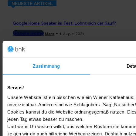
NEUESTE ARTIKEL
Google Home Speaker im Test: Lohnt sich der Kauf?
Google Home
-
Marc
4. August 2026
Rauchmelder Test 2026: Die besten smarten Modelle für Dein
Zuhause
Zustimmung
Deta
Bestenlisten
-
Marc
3. August 2026
Sony WH-CH730N geleakt: Alles zu Sonys neuen Budget-
Servus!
Kopfhörern
Unsere Website ist ein bisschen wie ein Wiener Kaffeehaus: 
Trends & Technologien
-
Marc
2. August 2026
unverzichtbar. Andere sind wie Schlagobers. Sag „Na sicher!
Cookies kannst du die Website ordnungsgemäß nutzen. Dies
jeden Tag etwas besser zu machen.
Homematic IP Kamera: Die neue Kamerafamilie im Überblick
Und wenn Du wissen willst, aus welcher Rösterei sie kommen
Smarte Sicherheit
-
Marc
1. August 2026
zeigen wir dir auch hilfreiche Werbeanzeigen. Deshalb nutze