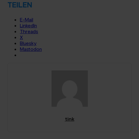
TEILEN
E-Mail
LinkedIn
Threads
X
Bluesky
Mastodon
tink