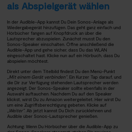
als Abspielgerät wählen
In der Audible-App kannst Du Dein Sonos-Anlage als
Wiedergabegerät hinzufügen. Das geht ganz einfach und
Hörbücher fangen auf Knopfdruck an über die
Lautsprecher abzuspielen. Zunächst musst Du den
Sonos-Speaker einschalten. Öffne anschließend die
Audible-App und gehe sicher, dass Du das WLAN
eingeschaltet hast. Klicke nun auf ein Hörbuch, dass Du
abspielen möchtest.
Direkt unter dem Titelbild findest Du den Menü-Punkt
„Mit einem Gerät verbinden“
. Ein Kurzer Tap darauf, und
die Dir zur Verfügung stehenden Lautsprecher werden
angezeigt. Der Sonos-Speaker sollte ebenfalls in der
Auswahl auftauchen. Nachdem Du auf den Speaker
klickst, wirst Du zu Amazon weitergeleitet. Hier wirst Du
um eine Zugriffsberechtigung gebeten. Klicke auf
„Weiter“
. Ab jetzt kannst Du Dich zurücklehnen und
Audible über Sonos-Lautsprecher genießen.
Achtung: Wenn Du Hörbücher über die Audible-App zu
den Sonos-Speakern streamst, stehen Dir gewisse