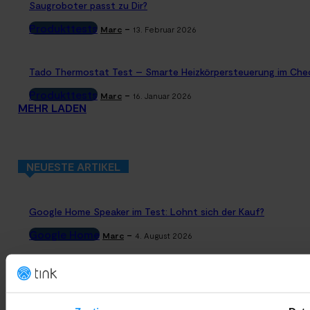
Saugroboter passt zu Dir?
Produkttests
-
Marc
13. Februar 2026
Tado Thermostat Test – Smarte Heizkörpersteuerung im Che
Produkttests
-
Marc
16. Januar 2026
MEHR LADEN
NEUESTE ARTIKEL
Google Home Speaker im Test: Lohnt sich der Kauf?
Google Home
-
Marc
4. August 2026
Rauchmelder Test 2026: Die besten smarten Modelle für Dein
Zuhause