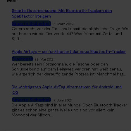
Mehr
Smarte Ostereiersuche: Mit Bluetooth-Trackern den
Spaßfaktor steigern
Smarte Sicherheit
31. März 2026
Ostern steht vor der Tür - und damit die alljährliche Frage: Wo
nur haben wir die Eier versteckt? Was früher mit Zettel und
Stift...
Apple AirTags – so funktioniert der neue Bluetooth-Tracker
Bluetooth
23. Mai 2021
Wer bereits sein Portmonnaie, die Tasche oder den
Schlüsselbund auf dem Heimweg verloren hat, weiß genau,
wie ärgerlich der darauffolgende Prozess ist. Manchmal hat...
Die wichtigsten Apple AirTag Alternativen für Android und
iOS
Smarte Sicherheit
17. Juni 2021
Die Apple AirTags sind in aller Munde. Doch Bluetooth Tracker
gibt es schon eine ganze Weile und sind vor allem kein
Monopol der Silicon...