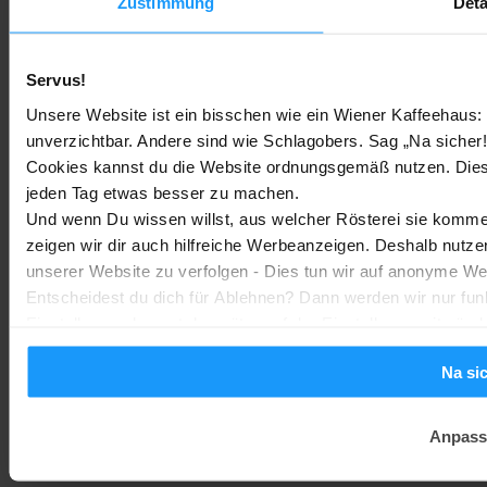
Zustimmung
Deta
Bestenlisten
-
Marc
3. August 2026
Sony WH-CH730N geleakt: Alles zu Sonys neuen Budget-
Servus!
Kopfhörern
Unsere Website ist ein bisschen wie ein Wiener Kaffeehaus: 
Trends & Technologien
-
Marc
2. August 2026
unverzichtbar. Andere sind wie Schlagobers. Sag „Na sicher!
Cookies kannst du die Website ordnungsgemäß nutzen. Dies
jeden Tag etwas besser zu machen.
Homematic IP Kamera: Die neue Kamerafamilie im Überblick
Und wenn Du wissen willst, aus welcher Rösterei sie kommen
Smarte Sicherheit
-
Marc
1. August 2026
zeigen wir dir auch hilfreiche Werbeanzeigen. Deshalb nutze
MEHR LADEN
unserer Website zu verfolgen - Dies tun wir auf anonyme We
Entscheidest du dich für Ablehnen? Dann werden wir nur fun
Einstellungen kannst du später auf der Einstellungsseite änd
Na si
Anpass