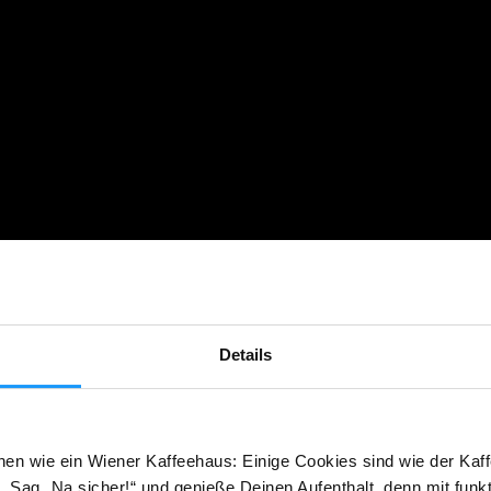
Details
hen wie ein Wiener Kaffeehaus: Einige Cookies sind wie der Kaff
 Sag „Na sicher!“ und genieße Deinen Aufenthalt, denn mit funk