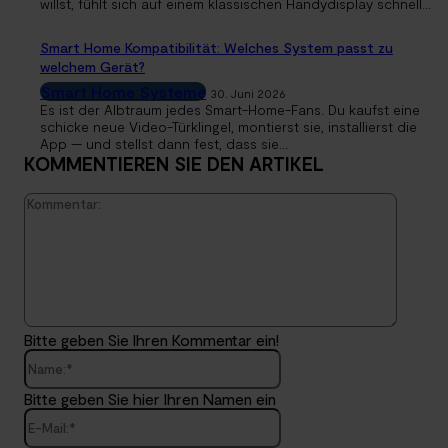
willst, fühlt sich auf einem klassischen Handydisplay schnell...
Smart Home Kompatibilität: Welches System passt zu
welchem Gerät?
Smart Home Systeme
30. Juni 2026
Es ist der Albtraum jedes Smart-Home-Fans. Du kaufst eine
schicke neue Video-Türklingel, montierst sie, installierst die
App — und stellst dann fest, dass sie...
KOMMENTIEREN SIE DEN ARTIKEL
Kommen
Bitte geben Sie Ihren Kommentar ein!
Name:*
Bitte geben Sie hier Ihren Namen ein
E-
Mail:*