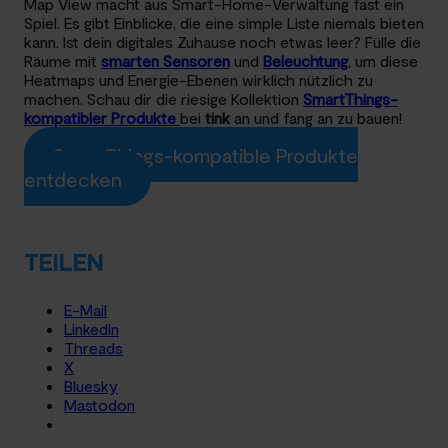
Map View macht aus Smart-Home-Verwaltung fast ein
Spiel. Es gibt Einblicke, die eine simple Liste niemals bieten
kann. Ist dein digitales Zuhause noch etwas leer? Fülle die
Räume mit
smarten Sensoren
und
Beleuchtung
, um diese
Heatmaps und Energie-Ebenen wirklich nützlich zu
machen. Schau dir die riesige Kollektion
SmartThings-
kompatibler Produkte
bei
tink
an und fang an zu bauen!
SmartThings-kompatible Produkte
entdecken
TEILEN
E-Mail
LinkedIn
Threads
X
Bluesky
Mastodon