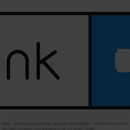
Start
Smart Home Systeme
Samsung SmartThings
Schluss mit Scrollen,
Zeit zum Schauen: Dein Zuhause in 3D mit SmartThings...