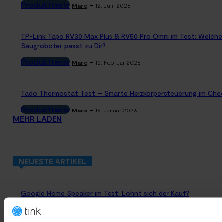
Produkttests
-
Marc
12. Juni 2026
TP-Link Tapo RV30 Max Plus & RV50 Pro Omni im Test: Welche
Saugroboter passt zu Dir?
Produkttests
-
Marc
13. Februar 2026
Tado Thermostat Test – Smarte Heizkörpersteuerung im Che
Produkttests
-
Marc
16. Januar 2026
MEHR LADEN
NEUESTE ARTIKEL
Google Home Speaker im Test: Lohnt sich der Kauf?
Google Home
-
Marc
4. August 2026