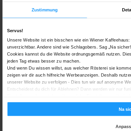
Zustimmung
Deta
Rauchmelder Test 2026: Die besten smarten Modelle für Dein
Zuhause
Bestenlisten
-
Marc
3. August 2026
Servus!
Unsere Website ist ein bisschen wie ein Wiener Kaffeehaus: 
Sony WH-CH730N geleakt: Alles zu Sonys neuen Budget-
unverzichtbar. Andere sind wie Schlagobers. Sag „Na sicher!
Kopfhörern
Cookies kannst du die Website ordnungsgemäß nutzen. Dies
Trends & Technologien
-
jeden Tag etwas besser zu machen.
Marc
2. August 2026
Und wenn Du wissen willst, aus welcher Rösterei sie kommen
zeigen wir dir auch hilfreiche Werbeanzeigen. Deshalb nutze
Homematic IP Kamera: Die neue Kamerafamilie im Überblick
unserer Website zu verfolgen - Dies tun wir auf anonyme We
Smarte Sicherheit
-
Entscheidest du dich für Ablehnen? Dann werden wir nur fun
Marc
1. August 2026
MEHR LADEN
Einstellungen kannst du später auf der Einstellungsseite änd
Na si
Anpass