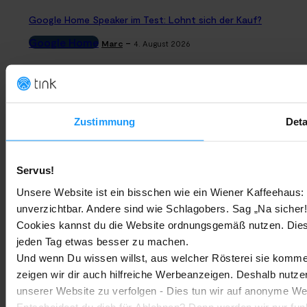
Google Home Speaker im Test: Lohnt sich der Kauf?
Google Home
-
Marc
4. August 2026
Rauchmelder Test 2026: Die besten smarten Modelle für Dein
Zuhause
Bestenlisten
-
Zustimmung
Deta
Marc
3. August 2026
Sony WH-CH730N geleakt: Alles zu Sonys neuen Budget-
Servus!
Kopfhörern
Unsere Website ist ein bisschen wie ein Wiener Kaffeehaus: 
Trends & Technologien
-
Marc
2. August 2026
unverzichtbar. Andere sind wie Schlagobers. Sag „Na sicher!
Cookies kannst du die Website ordnungsgemäß nutzen. Dies
jeden Tag etwas besser zu machen.
Homematic IP Kamera: Die neue Kamerafamilie im Überblick
Und wenn Du wissen willst, aus welcher Rösterei sie kommen
Smarte Sicherheit
-
Marc
1. August 2026
zeigen wir dir auch hilfreiche Werbeanzeigen. Deshalb nutze
MEHR LADEN
unserer Website zu verfolgen - Dies tun wir auf anonyme We
Entscheidest du dich für Ablehnen? Dann werden wir nur fun