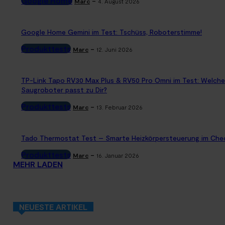
Google Home
-
Marc
4. August 2026
Google Home Gemini im Test: Tschüss, Roboterstimme!
Produkttests
-
Marc
12. Juni 2026
TP-Link Tapo RV30 Max Plus & RV50 Pro Omni im Test: Welche
Saugroboter passt zu Dir?
Produkttests
-
Marc
13. Februar 2026
Tado Thermostat Test – Smarte Heizkörpersteuerung im Che
Produkttests
-
Marc
16. Januar 2026
MEHR LADEN
NEUESTE ARTIKEL