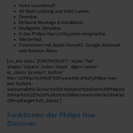
Hohe Leuchtkraft
30 Watt Leistung und 2300 Lumen
Dimmbar
Einfache Montage & Installation
Intelligente Zeitpläne
In das Philips Hue Lichtsystem integrierbar
Wetterfest
Funktioniert mit Apple HomeKit, Google Assistant
und Amazon Alexa
[vc_btn title=“ZUM PRODUKT“ style=“flat“
shape=“square“ color=“black“ align=“center“
el_class=“product_button“
link=“url:https%3A%2F%2Fwww.tink.at%2Fphilips-hue-
led-flutlicht-
welcome|title:Sicher%20Dir%20jetzt%20Dein%20Philips%
20Hue%20LED%20Flutlicht%20Welcome%20im%20tink%2
0Shop|target:%20_blank|“]
Funktionen der Philips Hue
Discover