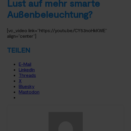
Lust auf mehr smarte
Außenbeleuchtung?
[vc_video link=“https://youtu.be/CY53noHkKWE“
align=“center“]
TEILEN
E-Mail
LinkedIn
Threads
X
Bluesky
Mastodon