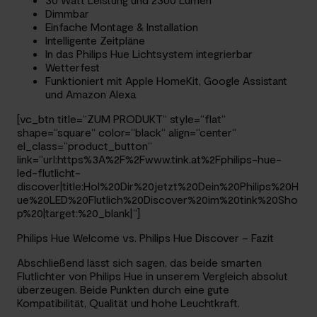
Dimmbar
Einfache Montage & Installation
Intelligente Zeitpläne
In das Philips Hue Lichtsystem integrierbar
Wetterfest
Funktioniert mit Apple HomeKit, Google Assistant
und Amazon Alexa
[vc_btn title=“ZUM PRODUKT“ style=“flat“
shape=“square“ color=“black“ align=“center“
el_class=“product_button“
link=“url:https%3A%2F%2Fwww.tink.at%2Fphilips-hue-
led-flutlicht-
discover|title:Hol%20Dir%20jetzt%20Dein%20Philips%20H
ue%20LED%20Flutlich%20Discover%20im%20tink%20Sho
p%20|target:%20_blank|“]
Philips Hue Welcome vs. Philips Hue Discover – Fazit
Abschließend lässt sich sagen, das beide smarten
Flutlichter von Philips Hue in unserem Vergleich absolut
überzeugen. Beide Punkten durch eine gute
Kompatibilität, Qualität und hohe Leuchtkraft.