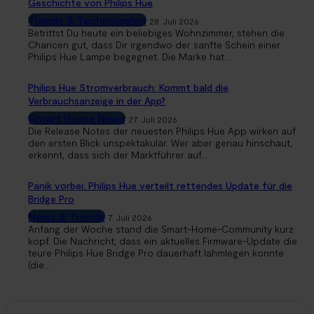
Geschichte von Philips Hue
Trends & Technologien
28. Juli 2026
Betrittst Du heute ein beliebiges Wohnzimmer, stehen die
Chancen gut, dass Dir irgendwo der sanfte Schein einer
Philips Hue Lampe begegnet. Die Marke hat...
Philips Hue Stromverbrauch: Kommt bald die
Verbrauchsanzeige in der App?
Smart Home News
27. Juli 2026
Die Release Notes der neuesten Philips Hue App wirken auf
den ersten Blick unspektakulär. Wer aber genau hinschaut,
erkennt, dass sich der Marktführer auf...
Panik vorbei: Philips Hue verteilt rettendes Update für die
Bridge Pro
News & Trends
7. Juli 2026
Anfang der Woche stand die Smart-Home-Community kurz
kopf. Die Nachricht, dass ein aktuelles Firmware-Update die
teure Philips Hue Bridge Pro dauerhaft lahmlegen konnte
(die...