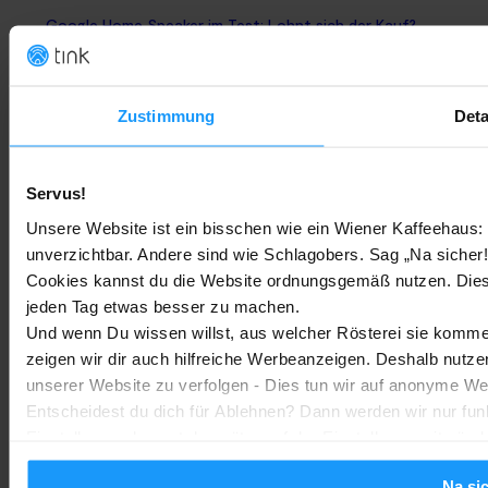
Google Home Speaker im Test: Lohnt sich der Kauf?
Google Home
-
Marc
4. August 2026
Zustimmung
Deta
Rauchmelder Test 2026: Die besten smarten Modelle für Dein
Zuhause
Bestenlisten
-
Marc
3. August 2026
Servus!
Unsere Website ist ein bisschen wie ein Wiener Kaffeehaus: 
unverzichtbar. Andere sind wie Schlagobers. Sag „Na sicher!
Sony WH-CH730N geleakt: Alles zu Sonys neuen Budget-
Kopfhörern
Cookies kannst du die Website ordnungsgemäß nutzen. Dies
jeden Tag etwas besser zu machen.
Trends & Technologien
-
Marc
2. August 2026
Und wenn Du wissen willst, aus welcher Rösterei sie kommen
zeigen wir dir auch hilfreiche Werbeanzeigen. Deshalb nutze
Homematic IP Kamera: Die neue Kamerafamilie im Überblick
unserer Website zu verfolgen - Dies tun wir auf anonyme We
Entscheidest du dich für Ablehnen? Dann werden wir nur fun
Smarte Sicherheit
-
Marc
1. August 2026
MEHR LADEN
Einstellungen kannst du später auf der Einstellungsseite änd
Na si