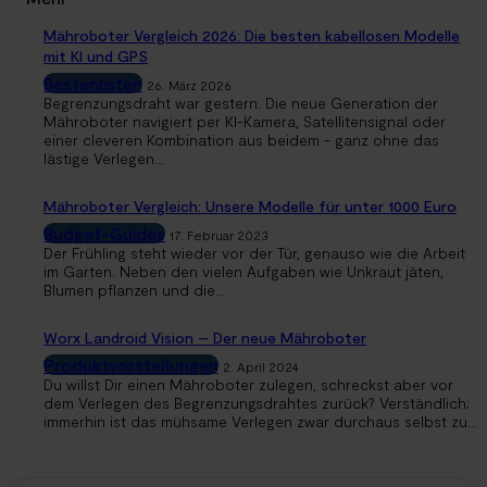
Mähroboter Vergleich 2026: Die besten kabellosen Modelle
mit KI und GPS
Bestenlisten
26. März 2026
Begrenzungsdraht war gestern. Die neue Generation der
Mähroboter navigiert per KI-Kamera, Satellitensignal oder
einer cleveren Kombination aus beidem - ganz ohne das
lästige Verlegen...
Mähroboter Vergleich: Unsere Modelle für unter 1000 Euro
Budget-Guides
17. Februar 2023
Der Frühling steht wieder vor der Tür, genauso wie die Arbeit
im Garten. Neben den vielen Aufgaben wie Unkraut jäten,
Blumen pflanzen und die...
Worx Landroid Vision – Der neue Mähroboter
Produktvorstellungen
2. April 2024
Du willst Dir einen Mähroboter zulegen, schreckst aber vor
dem Verlegen des Begrenzungsdrahtes zurück? Verständlich;
immerhin ist das mühsame Verlegen zwar durchaus selbst zu...