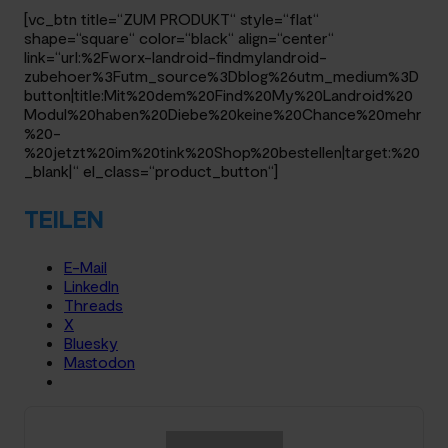
[vc_btn title=“ZUM PRODUKT“ style=“flat“
shape=“square“ color=“black“ align=“center“
link=“url:%2Fworx-landroid-findmylandroid-
zubehoer%3Futm_source%3Dblog%26utm_medium%3D
button|title:Mit%20dem%20Find%20My%20Landroid%20
Modul%20haben%20Diebe%20keine%20Chance%20mehr
%20-
%20jetzt%20im%20tink%20Shop%20bestellen|target:%20
_blank|“ el_class=“product_button“]
TEILEN
E-Mail
LinkedIn
Threads
X
Bluesky
Mastodon