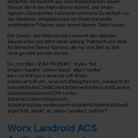
einfacher. Sie besteht aus zwei Komponenten: einem
Sensor, der in den Mähroboter kommt, und einem
digitalen Zaunstreifen. Letzteren platzierst Du einfach um
das Hindernis, beispielsweise ein Kindertrampolin,
empfindliche Pflanzen oder einem kleinen Teich herum.
Der Sensor des Mähroboters erkennt den digitalen
Zaunstreifen und fährt daran entlang. Praktisch und ideal
für Bereiche Deines Gartens, die nur von Zeit zu Zeit
nicht gemäht werden dürfen.
[vc_btn title=“ZUM PRODUKT“ style=“flat“
shape=“square“ color=“black“ align=“center“
link=“url:%2Fworx-landroid-off-limits-
zubehoer%3Futm_source%3Dblog%26utm_medium%3D
button|title:R%C3%BCste%20Deinen%20Worx%20Landroi
d%20mit%20dem%20Off-Limits-
Zubeh%C3%B6r%20aus%20-
%20jetzt%20versandkostenfrei%20im%20tink%20Shop|t
arget:%20_blank|“ el_class=“product_button“]
Worx Landroid ACS