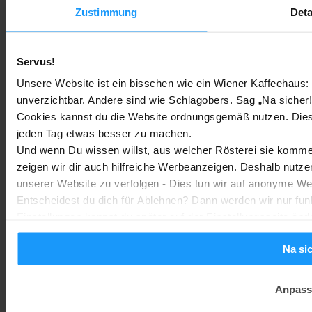
Zuhause
Zustimmung
Deta
Bestenlisten
-
Marc
3. August 2026
Servus!
Sony WH-CH730N geleakt: Alles zu Sonys neuen Budget-
Unsere Website ist ein bisschen wie ein Wiener Kaffeehaus: 
Kopfhörern
unverzichtbar. Andere sind wie Schlagobers. Sag „Na sicher!
Trends & Technologien
-
Marc
2. August 2026
Cookies kannst du die Website ordnungsgemäß nutzen. Dies
jeden Tag etwas besser zu machen.
Und wenn Du wissen willst, aus welcher Rösterei sie kommen
Homematic IP Kamera: Die neue Kamerafamilie im Überblick
zeigen wir dir auch hilfreiche Werbeanzeigen. Deshalb nutze
Smarte Sicherheit
-
Marc
1. August 2026
unserer Website zu verfolgen - Dies tun wir auf anonyme We
MEHR LADEN
Entscheidest du dich für Ablehnen? Dann werden wir nur fun
Einstellungen kannst du später auf der Einstellungsseite änd
Na si
Anpass