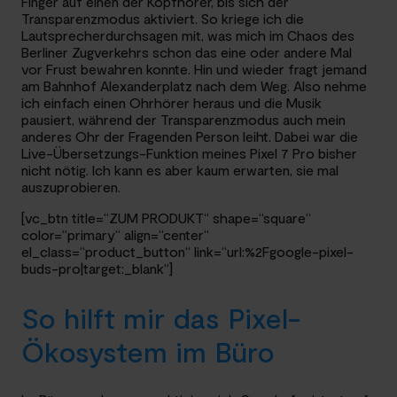
Finger auf einen der Kopfhörer, bis sich der
Transparenzmodus aktiviert. So kriege ich die
Lautsprecherdurchsagen mit, was mich im Chaos des
Berliner Zugverkehrs schon das eine oder andere Mal
vor Frust bewahren konnte. Hin und wieder fragt jemand
am Bahnhof Alexanderplatz nach dem Weg. Also nehme
ich einfach einen Ohrhörer heraus und die Musik
pausiert, während der Transparenzmodus auch mein
anderes Ohr der Fragenden Person leiht. Dabei war die
Live-Übersetzungs-Funktion meines Pixel 7 Pro bisher
nicht nötig. Ich kann es aber kaum erwarten, sie mal
auszuprobieren.
[vc_btn title=“ZUM PRODUKT“ shape=“square“
color=“primary“ align=“center“
el_class=“product_button“ link=“url:%2Fgoogle-pixel-
buds-pro|target:_blank“]
So hilft mir das Pixel-
Ökosystem im Büro