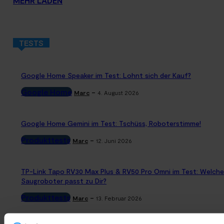
MEHR LADEN
TESTS
Google Home Speaker im Test: Lohnt sich der Kauf?
Google Home
-
Marc
4. August 2026
Google Home Gemini im Test: Tschüss, Roboterstimme!
Produkttests
-
Marc
12. Juni 2026
TP-Link Tapo RV30 Max Plus & RV50 Pro Omni im Test: Welche
Saugroboter passt zu Dir?
Produkttests
-
Marc
13. Februar 2026