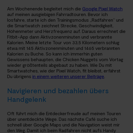
Am Wochenende begleitet mich die
Google Pixel Watch
auf meinen ausgiebigen Fahrradtouren. Bevor ich
losfahre, starte ich den Trainingsmodus „Radfahren“ und
die Smartwatch zeichnet Strecke, Geschwindigkeit,
Höhenmeter und Herzfrequenz auf. Daraus errechnet die
Fitbit-App dann Aktivzonenminuten und verbrannte
Kalorien. Meine letzte Tour von 33,5 Kilometern schlug
etwa mit 145 Aktivzonenminuten und 1465 verbrannten
Kalorien zu Buche. So kann ich immerhin guten
Gewissens behaupten, die Chicken Nuggets vom Vortag
wieder größtenteils abgebaut zu haben. Wie Du mit
Smartwatches, wie der Pixel Watch, fit bleibst, erfährst
Du übrigens
in einem weiteren unserer Beiträge
.
Navigieren und bezahlen übers
Handgelenk
Oft führt mich die Entdeckerfreude auf meinen Touren
über unentdeckte Wege. Das nächste Café suche ich
schnell über Google Maps und die Navigation weist mir
den Weg. Damit ich beim Radfahren nicht aufs Handy