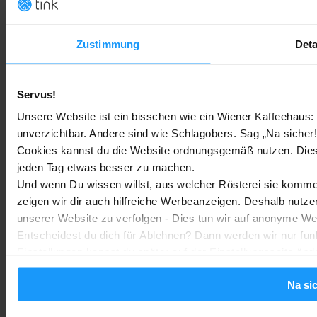
Tado Thermostat Test – Smarte Heizkörpersteuerung im Che
Produkttests
-
Marc
16. Januar 2026
MEHR LADEN
Zustimmung
Deta
Servus!
NEUESTE ARTIKEL
Unsere Website ist ein bisschen wie ein Wiener Kaffeehaus: 
unverzichtbar. Andere sind wie Schlagobers. Sag „Na sicher!
Google Home Speaker im Test: Lohnt sich der Kauf?
Cookies kannst du die Website ordnungsgemäß nutzen. Dies
jeden Tag etwas besser zu machen.
Google Home
-
Marc
4. August 2026
Und wenn Du wissen willst, aus welcher Rösterei sie kommen
zeigen wir dir auch hilfreiche Werbeanzeigen. Deshalb nutze
Rauchmelder Test 2026: Die besten smarten Modelle für Dein
unserer Website zu verfolgen - Dies tun wir auf anonyme We
Zuhause
Entscheidest du dich für Ablehnen? Dann werden wir nur fun
Einstellungen kannst du später auf der Einstellungsseite änd
Bestenlisten
-
Marc
3. August 2026
Na si
Sony WH-CH730N geleakt: Alles zu Sonys neuen Budget-
Kopfhörern