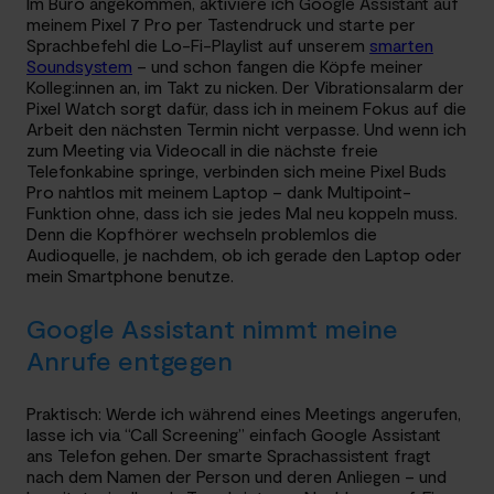
Im Büro angekommen, aktiviere ich Google Assistant auf
meinem Pixel 7 Pro per Tastendruck und starte per
Sprachbefehl die Lo-Fi-Playlist auf unserem
smarten
Soundsystem
– und schon fangen die Köpfe meiner
Kolleg:innen an, im Takt zu nicken. Der Vibrationsalarm der
Pixel Watch sorgt dafür, dass ich in meinem Fokus auf die
Arbeit den nächsten Termin nicht verpasse. Und wenn ich
zum Meeting via Videocall in die nächste freie
Telefonkabine springe, verbinden sich meine Pixel Buds
Pro nahtlos mit meinem Laptop – dank Multipoint-
Funktion ohne, dass ich sie jedes Mal neu koppeln muss.
Denn die Kopfhörer wechseln problemlos die
Audioquelle, je nachdem, ob ich gerade den Laptop oder
mein Smartphone benutze.
Google Assistant nimmt meine
Anrufe entgegen
Praktisch: Werde ich während eines Meetings angerufen,
lasse ich via “Call Screening” einfach Google Assistant
ans Telefon gehen. Der smarte Sprachassistent fragt
nach dem Namen der Person und deren Anliegen – und