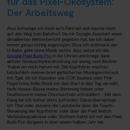
für das Pixel-Ökosystem:
Der Arbeitsweg
Also schwinge ich mich aufs Fahrrad und mache mich
auf den Weg zum Bahnhof. Da mir Google Assistant einen
detaillierten Wetterbericht gegeben hat, bin ich dabei
immer genau richtig angezogen. Sitze ich erstmal in der
U-Bahn, geht ohne Musik nichts. Also setze ich die
Google Pixel Buds Pro
in die Ohren und kriege dank
aktiver Geräuschunterdrückung nur wenig vom Berliner
Trubel um mich herum mit. Die Kopfhörer machen
tatsächlich meinen breit gefächerten Musikgeschmack
mit. Egal, ob ich Klassiker wie CCR, Beatles oder Pink
Floyd höre, Indie-Rock mir den Start in den Tag versüßt,
tiefe House-Bässe meine Stimmung heben oder
Deathcore in meine Ohrmuscheln schreddert – Mit dem
Klang bin ich bisher stets zufrieden. Dabei überspringe
ich Titel oder steuere die Lautstärke über die Touch-
Steuerung der Kopfhörer oder über die Pixel Watch.
Verbindungsabrisse oder Stottern hatte ich mit den Pixel
Buds Pro übrigens in über einem halben Jahr nie.