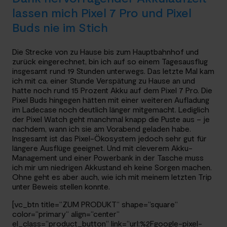
lassen mich Pixel 7 Pro und Pixel
Buds nie im Stich
Die Strecke von zu Hause bis zum Hauptbahnhof und
zurück eingerechnet, bin ich auf so einem Tagesausflug
insgesamt rund 19 Stunden unterwegs. Das letzte Mal kam
ich mit ca. einer Stunde Verspätung zu Hause an und
hatte noch rund 15 Prozent Akku auf dem Pixel 7 Pro. Die
Pixel Buds hingegen hätten mit einer weiteren Aufladung
im Ladecase noch deutlich länger mitgemacht. Lediglich
der Pixel Watch geht manchmal knapp die Puste aus – je
nachdem, wann ich sie am Vorabend geladen habe.
Insgesamt ist das Pixel-Ökosystem jedoch sehr gut für
längere Ausflüge geeignet. Und mit cleverem Akku-
Management und einer Powerbank in der Tasche muss
ich mir um niedrigen Akkustand eh keine Sorgen machen.
Ohne geht es aber auch, wie ich mit meinem letzten Trip
unter Beweis stellen konnte.
[vc_btn title=“ZUM PRODUKT“ shape=“square“
color=“primary“ align=“center“
el_class=“product_button“ link=“url:%2Fgoogle-pixel-